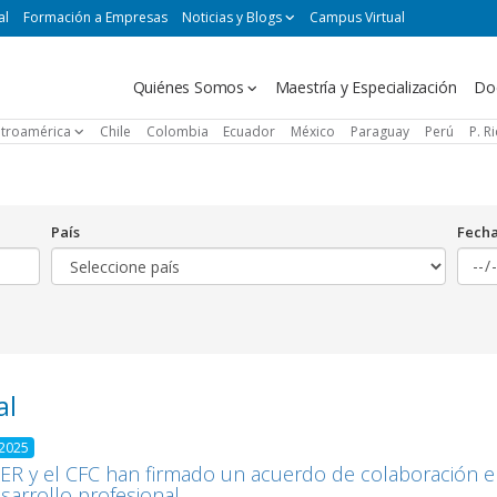
al
Formación a Empresas
Noticias y Blogs
Campus Virtual
Navegación
Quiénes Somos
Maestría y Especialización
Do
principal
troamérica
Chile
Colombia
Ecuador
México
Paraguay
Perú
P. R
País
Fech
al
 2025
R y el CFC han firmado un acuerdo de colaboración e
esarrollo profesional