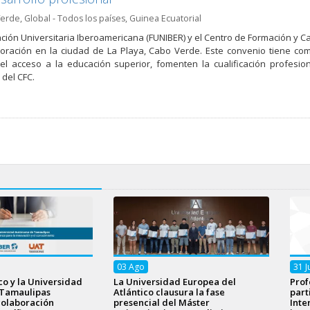
Verde
,
Global - Todos los países
,
Guinea Ecuatorial
ción Universitaria Iberoamericana (FUNIBER) y el Centro de Formación y C
oración en la ciudad de La Playa, Cabo Verde. Este convenio tiene como
n el acceso a la educación superior, fomenten la cualificación profes
del CFC.
03
Ago
31
J
o y la Universidad
La Universidad Europea del
Prof
Tamaulipas
Atlántico clausura la fase
part
colaboración
presencial del Máster
Inte