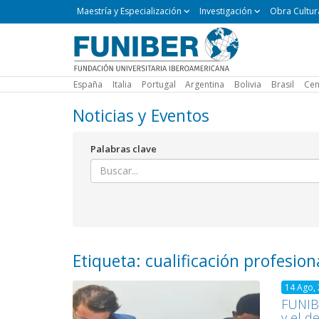
Maestría
Maestría y Especialización
Investigación
Obra Cultur
y
Especialización
España
Italia
Portugal
Argentina
Bolivia
Brasil
Cen
Noticias y Eventos
Palabras clave
Etiqueta: cualificación profesion
14 Ago,
FUNIBE
y el d