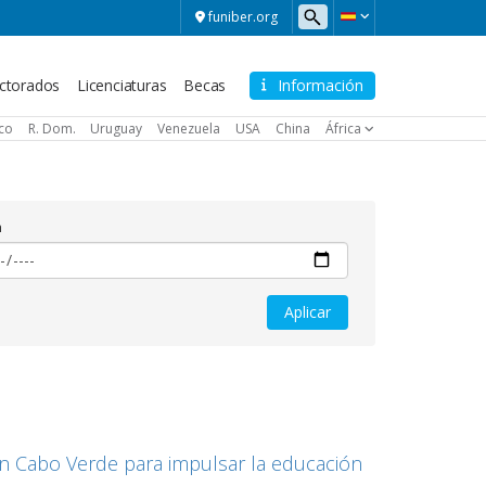
funiber.org
ctorados
Licenciaturas
Becas
Información
ico
R. Dom.
Uruguay
Venezuela
USA
China
África
a
n Cabo Verde para impulsar la educación