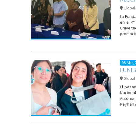
Global 
La Funda
en el 4º
Universi
promoción
08 Abr, 
FUNIBE
Global 
El pasad
Nacional
Autónoma
Reyhan A