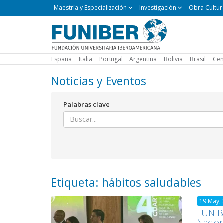
Maestría
Maestría y Especialización
Investigación
Obra Cultur
y
Especialización
España
Italia
Portugal
Argentina
Bolivia
Brasil
Cen
Noticias y Eventos
Palabras clave
Etiqueta: hábitos saludables
19 May,
FUNIBE
Nacion