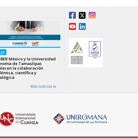
Ago
BER México y la Universidad
ónoma de Tamaulipas
alecen la colaboración
émica, científica y
ológica
Más noticias