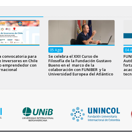
05
Ago
04
a convocatoria para
Se celebra el XXII Curso de
FUNI
e Inversores en Chile
Filosofía de la Fundación Gustavo
Aut
to emprendedor con
Bueno en el marco de la
fort
rnacional
colaboración con FUNIBER y la
acad
Universidad Europea del Atlántico
tecn