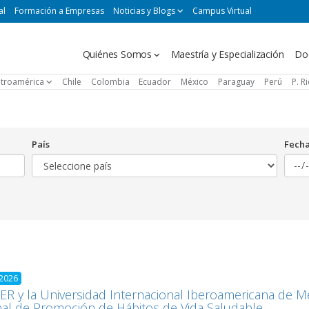
al
Formación a Empresas
Noticias y Blogs
Campus Virtual
Navegación
Quiénes Somos
Maestría y Especialización
Do
principal
troamérica
Chile
Colombia
Ecuador
México
Paraguay
Perú
P. R
País
Fech
 2026
R y la Universidad Internacional Iberoamericana de Méx
al de Promoción de Hábitos de Vida Saludable