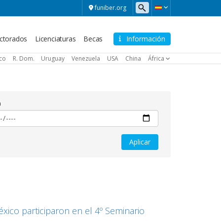
funiber.org
ctorados
Licenciaturas
Becas
Información
ico
R. Dom.
Uruguay
Venezuela
USA
China
África
a
ico participaron en el 4º Seminario