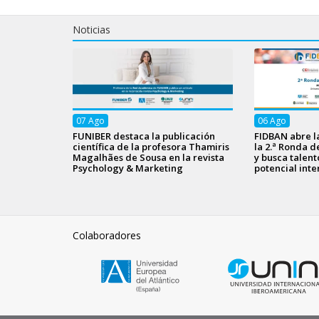
Noticias
07
Ago
06
Ago
FUNIBER destaca la publicación
FIDBAN abre l
científica de la profesora Thamiris
la 2.ª Ronda d
Magalhães de Sousa en la revista
y busca talen
Psychology & Marketing
potencial inte
Colaboradores