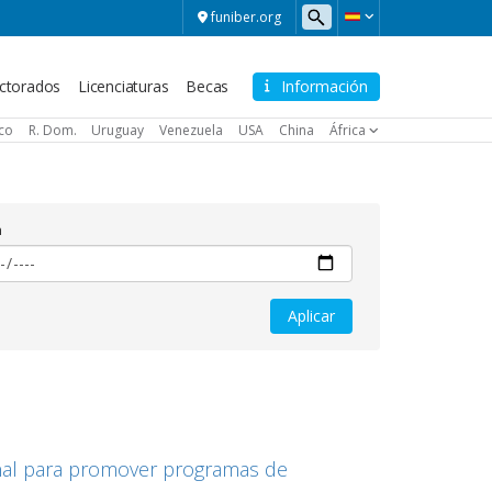
funiber.org
ctorados
Licenciaturas
Becas
Información
ico
R. Dom.
Uruguay
Venezuela
USA
China
África
a
onal para promover programas de