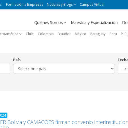
al
Formación a Empresas
Noticias y Blogs
Campus Virtual
Navegación
Quiénes Somos
Maestría y Especialización
Do
principal
troamérica
Chile
Colombia
Ecuador
México
Paraguay
Perú
P. R
País
Fech
2024
R Bolivia y CAMACOES firman convenio interinstituci
rado