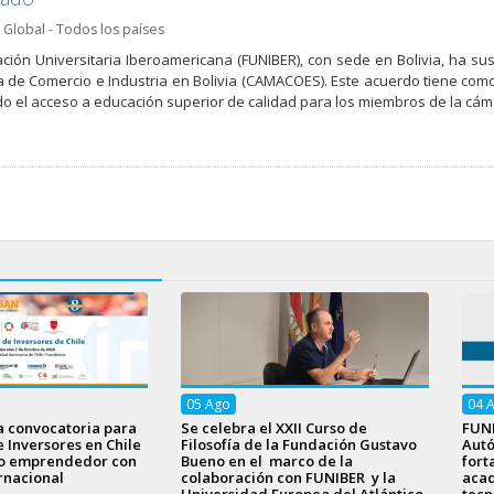
,
Global - Todos los países
ción Universitaria Iberoamericana (FUNIBER), con sede en Bolivia, ha su
 de Comercio e Industria en Bolivia (CAMACOES). Este acuerdo tiene com
ndo el acceso a educación superior de calidad para los miembros de la cám
05
Ago
04
a convocatoria para
Se celebra el XXII Curso de
FUNI
e Inversores en Chile
Filosofía de la Fundación Gustavo
Aut
to emprendedor con
Bueno en el marco de la
fort
rnacional
colaboración con FUNIBER y la
acad