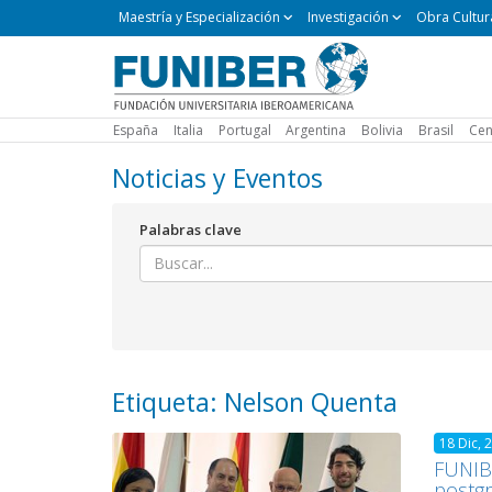
Maestría
Maestría y Especialización
Investigación
Obra Cultur
y
Especialización
España
Italia
Portugal
Argentina
Bolivia
Brasil
Cen
Noticias y Eventos
Palabras clave
Etiqueta: Nelson Quenta
18 Dic, 
FUNIBE
postg