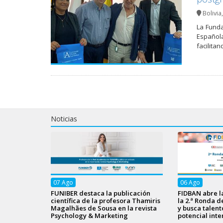
Bolivia
La Funda
Española
facilita
Noticias
07
Ago
06
Ago
FUNIBER destaca la publicación
FIDBAN abre l
científica de la profesora Thamiris
la 2.ª Ronda d
Magalhães de Sousa en la revista
y busca talen
Psychology & Marketing
potencial inte