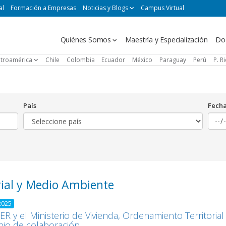
al
Formación a Empresas
Noticias y Blogs
Campus Virtual
Navegación
Quiénes Somos
Maestría y Especialización
Do
principal
troamérica
Chile
Colombia
Ecuador
México
Paraguay
Perú
P. R
País
Fech
rial y Medio Ambiente
2025
R y el Ministerio de Vivienda, Ordenamiento Territori
io de colaboración