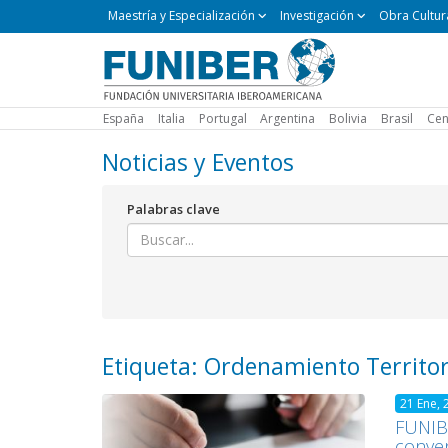
Maestría
Maestría y Especialización
Investigación
Obra Cultur
y
Especialización
España
Italia
Portugal
Argentina
Bolivia
Brasil
Cen
Noticias y Eventos
Palabras clave
Etiqueta: Ordenamiento Territo
21 Ene, 
FUNIBE
conven