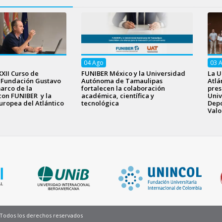
04
Ago
03
XXII Curso de
FUNIBER México y la Universidad
La U
a Fundación Gustavo
Autónoma de Tamaulipas
Atlá
arco de la
fortalecen la colaboración
pres
con FUNIBER y la
académica, científica y
Univ
uropea del Atlántico
tecnológica
Depo
Valo
Pie
- Todos los derechos reservados
de