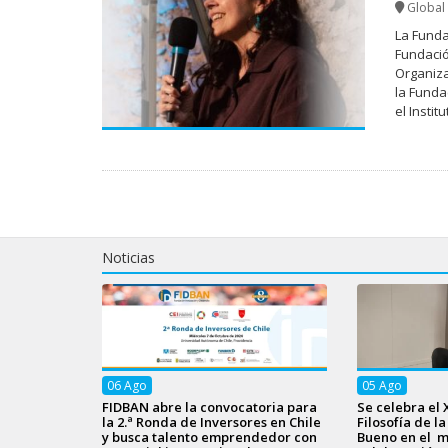
Global 
La Funda
Fundació
Organiza
la Fundac
el Insti
Noticias
06
Ago
05
Ago
FIDBAN abre la convocatoria para
Se celebra el 
la 2.ª Ronda de Inversores en Chile
Filosofía de l
y busca talento emprendedor con
Bueno en el m