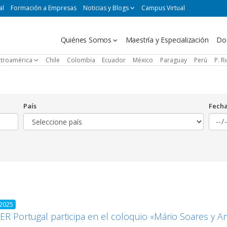
al
Formación a Empresas
Noticias y Blogs
Campus Virtual
Navegación
Quiénes Somos
Maestría y Especialización
Do
principal
troamérica
Chile
Colombia
Ecuador
México
Paraguay
Perú
P. R
País
Fech
 2025
R Portugal participa en el coloquio «Mário Soares y Am