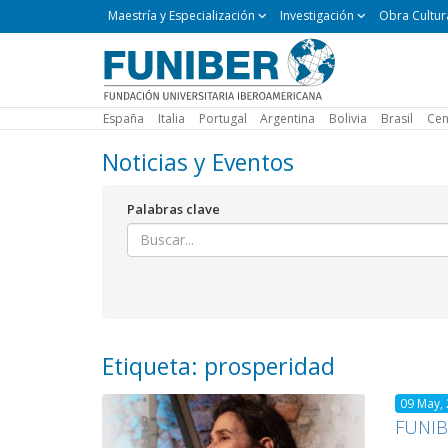
Maestría
Maestría y Especialización
Investigación
Obra Cultur
y
Especialización
España
Italia
Portugal
Argentina
Bolivia
Brasil
Cen
Noticias y Eventos
Palabras clave
Etiqueta: prosperidad
09 May,
FUNIBE