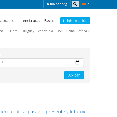
funiber.org
ctorados
Licenciaturas
Becas
Información
ico
R. Dom.
Uruguay
Venezuela
USA
China
África
a
érica Latina: pasado, presente y futuro»