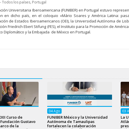
- Todos los países
,
Portugal
ción Universitaria Iberoamericana (FUNIBER) en Portugal estuvo represent
n en dicho país, en el coloquio «Mário Soares y América Latina: pas
ción de Estados Iberoamericanos (OEI), la Universidad Autónoma de Lisb
ión Friedrich Ebert Stifung (FES), el Instituto para la Promoción de América 
tuto Diplomático y la Embajada de México en Portugal.
04
Ago
03
XXII Curso de
FUNIBER México y la Universidad
La U
a Fundación Gustavo
Autónoma de Tamaulipas
Atlá
arco de la
fortalecen la colaboración
pres