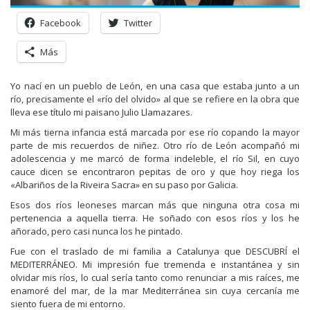
Facebook
Twitter
Más
Yo nací en un pueblo de León, en una casa que estaba junto a un
río, precisamente el «río del olvido» al que se refiere en la obra que
lleva ese título mi paisano Julio Llamazares.
Mi más tierna infancia está marcada por ese río copando la mayor
parte de mis recuerdos de niñez. Otro río de León acompañó mi
adolescencia y me marcó de forma indeleble, el río Sil, en cuyo
cauce dicen se encontraron pepitas de oro y que hoy riega los
«Albariños de la Riveira Sacra» en su paso por Galicia.
Esos dos ríos leoneses marcan más que ninguna otra cosa mi
pertenencia a aquella tierra. He soñado con esos ríos y los he
añorado, pero casi nunca los he pintado.
Fue con el traslado de mi familia a Catalunya que DESCUBRÍ el
MEDITERRÁNEO. Mi impresión fue tremenda e instantánea y sin
olvidar mis ríos, lo cual sería tanto como renunciar a mis raíces, me
enamoré del mar, de la mar Mediterránea sin cuya cercanía me
siento fuera de mi entorno.