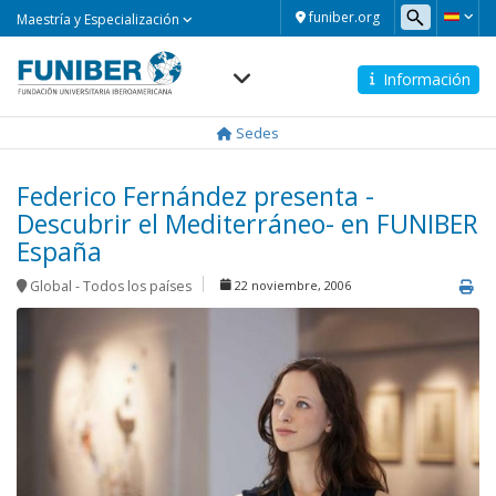
Maestría
funiber.org
Maestría y Especialización
y
Especialización
Información
Navegación
principal
Sedes
Federico Fernández presenta -
Descubrir el Mediterráneo- en FUNIBER
España
Global - Todos los países
22 noviembre, 2006