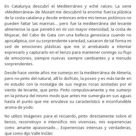
En Catalunya descubrí el Mediterráneo y eché raíces. La serie
«Mediterránea» de Muxart me descubrió la enorme fuerza plástica
de la costa catalana y desde entonces entre mis temas pictóricos no
pueden faltar las marinas… pero fue la mediterránea del levante
almeriense la que penetró en mi con mayor intensidad, la costa de
Mojacar, del Cabo de Gata con una belleza genesíaca cuando no
apocalíptica, con su sorprendente variedad, saciaron de tal forma mi
sed de emociones plásticas que me vi arrebatado a intentar
expresarlo y capturarlo en el lienzo para mantener conmigo su flujo
de emociones, siempre nuevas siempre cambiantes y a menudo
sorprendentes.
Desde hace veinte años me sumerjo en la mediterránea de Almería,
pero no pinto del natural, allí lo disfruto, la poseo y es más tarde en
mi estudio con la nostalgia de sus negras rocas azotadas por el
viento de levante, que pinto. Pinto compulsivamente y me sumerjo
en la pintura del mismo modo que antes me sumergía en sus aguas
hasta el punto que me envuleve su característico e inconfundible
aroma de yodo.
No utilizo imágenes para el recuerdo, pinto directamente sobre el
lienzo, reconstruyo e intensifico mis vivencias, mis experiencias
como amante apasionado… Experiencias intensas y verdaderas,
que como dijo Valle Inclán: