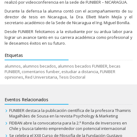
realizó por videoconferencia en la sede de FUNIBER – NICARAGUA.
Durante la defensa la alumna contó con el acompañamiento de su
director de tesis en Nicaragua, la Dra. Elliett Marín Mejía y el
secretario académico de la Sede de Nicaragua el Ing. Miguel Bonilla.
Desde FUNIBER felicitamos a la estudiante por su ardua labor para
lograr un avance tanto en su carrera académica como profesional y
le deseamos éxitos en su futuro.
Etiquetas
alumnos
,
alumnos becados
,
alumnos becados FUNIBER
,
becas
FUNIBER
,
comentarios funiber
,
estudiar a distancia
,
FUNIBER
opiniones
,
Red Universitaria
,
Tesis Doctoral
Eventos Relacionados
FUNIBER destaca la publicación científica de la profesora Thamiris
Magalhães de Sousa en la revista Psychology & Marketing
FIDBAN abre la convocatoria para la 2.ª Ronda de Inversores en
Chile y busca talento emprendedor con potencial internacional
Se celebra el XXII Curso de Filosofía de la Fundación Gustavo