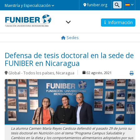
Maestría
funiber.org
Maestría y Especialización
y
Especialización
Información
Navegación
principal
Sedes
Defensa de tesis doctoral en la sede de
FUNIBER en Nicaragua
Global - Todos los países
,
Nicaragua
02 agosto, 2021
La alumna Carmen María Reyes Cardoza defendió el pasado 29 de Junio su
tesis doctoral en Nutrición con el tema “Programa Campus Saludable y
Cambios en la dieta y los comportamientos alimentarios adoptados por sus