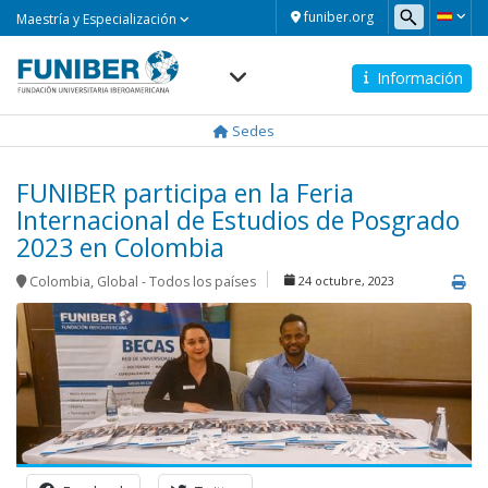
Maestría
funiber.org
Maestría y Especialización
y
Especialización
Información
Navegación
principal
Sedes
FUNIBER participa en la Feria
Internacional de Estudios de Posgrado
2023 en Colombia
Colombia
,
Global - Todos los países
24 octubre, 2023