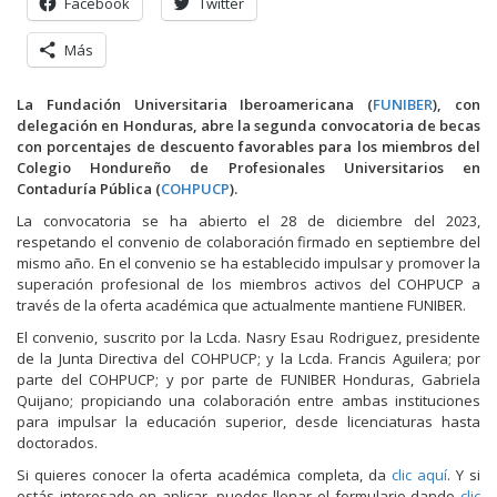
Facebook
Twitter
Más
La Fundación Universitaria Iberoamericana (
FUNIBER
), con
delegación en Honduras, abre la segunda convocatoria de becas
con porcentajes de descuento favorables para los miembros del
Colegio Hondureño de Profesionales Universitarios en
Contaduría Pública (
COHPUCP
).
La convocatoria se ha abierto el 28 de diciembre del 2023,
respetando el convenio de colaboración firmado en septiembre del
mismo año. En el convenio se ha establecido impulsar y promover la
superación profesional de los miembros activos del COHPUCP a
través de la oferta académica que actualmente mantiene FUNIBER.
El convenio, suscrito por la Lcda. Nasry Esau Rodriguez, presidente
de la Junta Directiva del COHPUCP; y la Lcda. Francis Aguilera; por
parte del COHPUCP; y por parte de FUNIBER Honduras, Gabriela
Quijano; propiciando una colaboración entre ambas instituciones
para impulsar la educación superior, desde licenciaturas hasta
doctorados.
Si quieres conocer la oferta académica completa, da
clic aquí
. Y si
estás interesado en aplicar, puedes llenar el formulario dando
clic