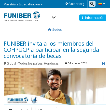
Maestría
funiber.org
Maestría y Especialización
y
Especialización
Información
Navegación
principal
Sedes
FUNIBER invita a los miembros del
COHPUCP a participar en la segunda
convocatoria de becas
Global - Todos los países
,
Honduras
04 enero, 2024