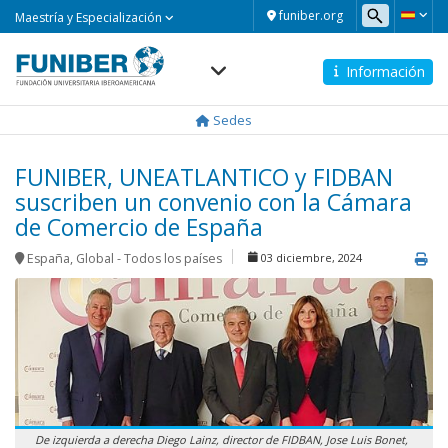
Maestría
funiber.org
Maestría y Especialización
y
Especialización
Información
Navegación
principal
Sedes
FUNIBER, UNEATLANTICO y FIDBAN
suscriben un convenio con la Cámara
de Comercio de España
España
,
Global - Todos los países
03 diciembre, 2024
De izquierda a derecha Diego Lainz, director de FIDBAN, Jose Luis Bonet,