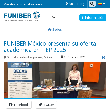
Maestría
funiber.org
Maestría y Especialización
y
Especialización
Información
Navegación
principal
Sedes
FUNIBER México presenta su oferta
académica en FIEP 2025
Global - Todos los países
,
México
05 febrero, 2025
Facebook
Twitter