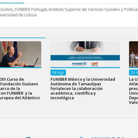
a Gomes
,
FUNIBER Portugal
,
Instituto Superior de Ciencias Sociales y Política
iversidad de Lisboa
04
Ago
03
XXII Curso de
FUNIBER México y la Universidad
La U
a Fundación Gustavo
Autónoma de Tamaulipas
Atlá
arco de la
fortalecen la colaboración
pres
con FUNIBER y la
académica, científica y
Univ
uropea del Atlántico
tecnológica
Depo
Valo