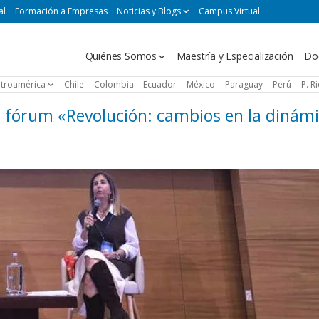
al
Formación a Empresas
Noticias y Blogs
Campus Virtual
Navegación
Quiénes Somos
Maestría y Especialización
Do
principal
troamérica
Chile
Colombia
Ecuador
México
Paraguay
Perú
P. R
l fórum «Revolución: cambios en la dinám