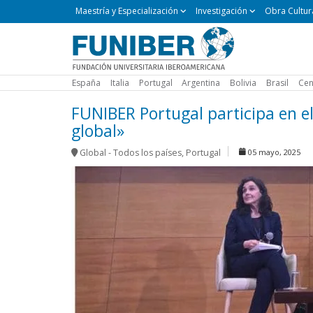
Maestría
Maestría y Especialización
Investigación
Obra Cultur
y
Especialización
España
Italia
Portugal
Argentina
Bolivia
Brasil
Cen
FUNIBER Portugal participa en e
global»
Global - Todos los países
,
Portugal
05 mayo, 2025