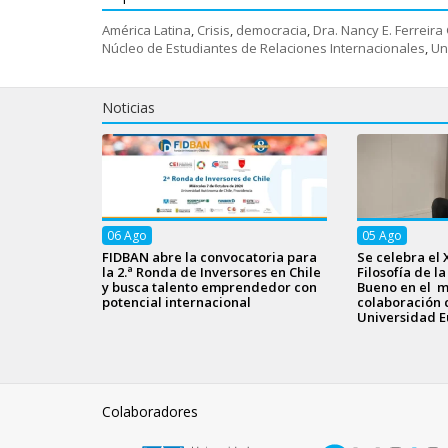
América Latina
,
Crisis
,
democracia
,
Dra. Nancy E. Ferreir
Núcleo de Estudiantes de Relaciones Internacionales
,
Un
Noticias
06
Ago
05
Ago
FIDBAN abre la convocatoria para
Se celebra el 
la 2.ª Ronda de Inversores en Chile
Filosofía de l
y busca talento emprendedor con
Bueno en el m
potencial internacional
colaboración 
Universidad E
Colaboradores