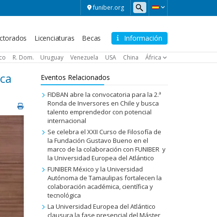
funiber.org
ctorados
Licenciaturas
Becas
Información
ico
R. Dom.
Uruguay
Venezuela
USA
China
África
ica
Eventos Relacionados
FIDBAN abre la convocatoria para la 2.ª
Ronda de Inversores en Chile y busca
talento emprendedor con potencial
internacional
Se celebra el XXII Curso de Filosofía de
la Fundación Gustavo Bueno en el
marco de la colaboración con FUNIBER y
la Universidad Europea del Atlántico
FUNIBER México y la Universidad
Autónoma de Tamaulipas fortalecen la
colaboración académica, científica y
tecnológica
La Universidad Europea del Atlántico
clausura la fase presencial del Máster