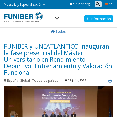
Maestría
funiber.org
Maestría y Especialización
y
Especialización
Información
Navegación
principal
Sedes
FUNIBER y UNEATLANTICO inauguran
la fase presencial del Máster
Universitario en Rendimiento
Deportivo: Entrenamiento y Valoración
Funcional
España
,
Global - Todos los países
09 julio, 2025