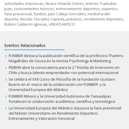
actividades intensivas
,
Álvaro Velarde Sotres
,
Antonio Tramullas
Juan
,
conocimientos teóricos
,
entrenamiento deportivo
,
expertos
,
fase presencial
,
funiber
,
Julio Calleja González
,
medicina del
deporte
,
Nicolás Terrados Cepeda
,
prácticos
,
rendimiento deportivo
,
Rubén Calderón Iglesias
,
UNEATLANTICO
Eventos Relacionados
FUNIBER destaca la publicación científica de la profesora Thamiris
Magalhães de Sousa en la revista Psychology & Marketing
FIDBAN abre la convocatoria para la 2.ª Ronda de Inversores en
Chile y busca talento emprendedor con potencial internacional
Se celebra el XXII Curso de Filosofía de la Fundación Gustavo
Bueno en el marco de la colaboración con FUNIBER y la
Universidad Europea del Atlántico
FUNIBER México y la Universidad Autónoma de Tamaulipas
fortalecen la colaboración académica, científica y tecnológica
La Universidad Europea del Atlántico clausura la fase presencial
del Máster Universitario en Rendimiento Deportivo:
Entrenamiento y Valoración Funcional