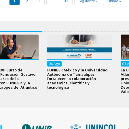
1
2
3
…
13
Siguiente
›
Última
»
04
Ago
03
XXII Curso de
FUNIBER México y la Universidad
La U
a Fundación Gustavo
Autónoma de Tamaulipas
Atlá
arco de la
fortalecen la colaboración
pres
con FUNIBER y la
académica, científica y
Univ
uropea del Atlántico
tecnológica
Depo
Valo