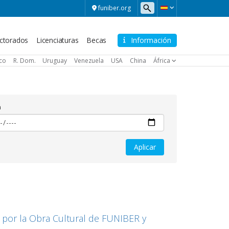
funiber.org
ctorados
Licenciaturas
Becas
Información
ico
R. Dom.
Uruguay
Venezuela
USA
China
África
a
da por la Obra Cultural de FUNIBER y