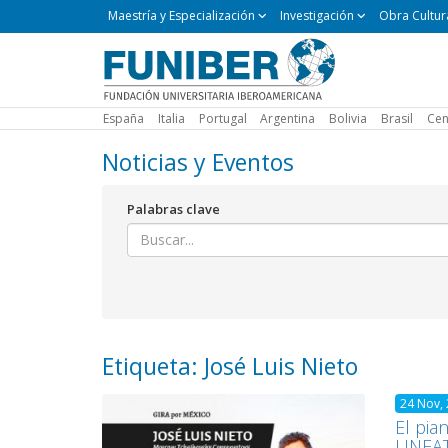
Maestría
Maestría y Especialización
Investigación
Obra Cultur
y
Especialización
España
Italia
Portugal
Argentina
Bolivia
Brasil
Cen
Noticias y Eventos
Palabras clave
Etiqueta: José Luis Nieto
24 Nov,
El pia
UNEA