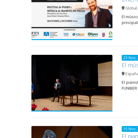
Global 
El músic
principa
23 Nov,
El mús
Españ
El piani
FUNIBER 
15 Nov,
El pia