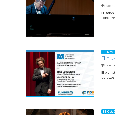
Españ
El salón
concurre
06 Nov,
El mús
Españ
El piani
de actos
31 Oct, 