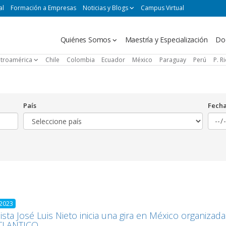
al
Formación a Empresas
Noticias y Blogs
Campus Virtual
Navegación
Quiénes Somos
Maestría y Especialización
Do
principal
troamérica
Chile
Colombia
Ecuador
México
Paraguay
Perú
P. R
País
Fech
 2023
nista José Luis Nieto inicia una gira en México organiza
TLANTICO