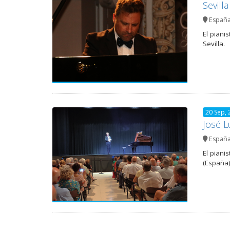
Sevill
Españ
El piani
Sevilla.
20 Sep, 
José L
Españ
El piani
(España)