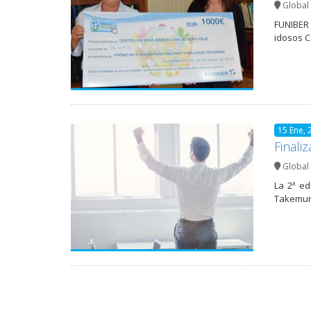
Global 
FUNIBER 
idosos C
15 Ene, 
Finali
Global 
La 2ª ed
Takemura