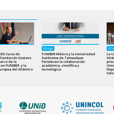
04
Ago
03
XXII Curso de
FUNIBER México y la Universidad
La U
a Fundación Gustavo
Autónoma de Tamaulipas
Atlá
arco de la
fortalecen la colaboración
pres
con FUNIBER y la
académica, científica y
Univ
uropea del Atlántico
tecnológica
Depo
Valo