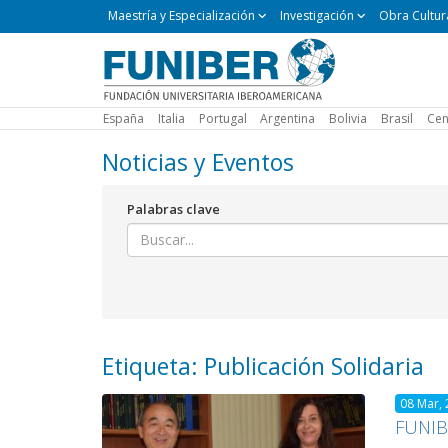
Maestría
Maestría y Especialización
Investigación
Obra Cultur
y
Especialización
España
Italia
Portugal
Argentina
Bolivia
Brasil
Cen
Noticias y Eventos
Palabras clave
Etiqueta: Publicación Solidaria
08 Mar,
FUNIBE