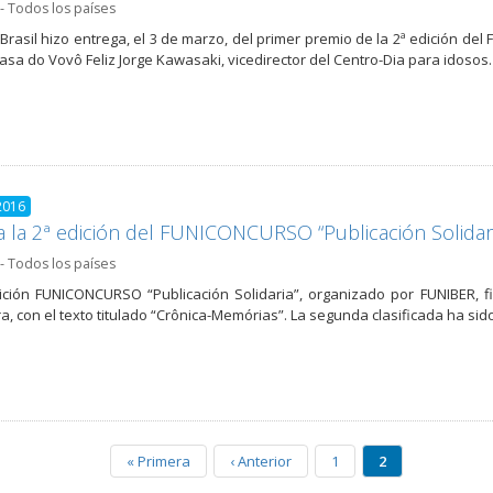
- Todos los países
Brasil hizo entrega, el 3 de marzo, del primer premio de la 2ª edición de
asa do Vovô Feliz Jorge Kawasaki, vicedirector del Centro-Dia para idoso
2016
za la 2ª edición del FUNICONCURSO “Publicación Solidari
- Todos los países
ición FUNICONCURSO “Publicación Solidaria”, organizado por FUNIBER, fin
, con el texto titulado “Crônica-Memórias”. La segunda clasificada ha si
«
Primera
‹
Anterior
1
2