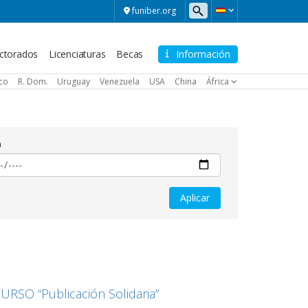
funiber.org
ctorados
Licenciaturas
Becas
Información
ico
R. Dom.
Uruguay
Venezuela
USA
China
África
a
URSO “Publicación Solidaria”