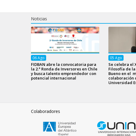
Noticias
06
Ago
05
Ago
FIDBAN abre la convocatoria para
Se celebra el 
la 2.ª Ronda de Inversores en Chile
Filosofía de l
y busca talento emprendedor con
Bueno en el m
potencial internacional
colaboración 
Universidad E
Colaboradores