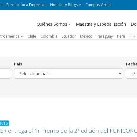
al
Formación a Empresas
Noticias y Blogs
Campus Virtual
Navegación
Quiénes Somos
Maestría y Especialización
Do
principal
troamérica
Chile
Colombia
Ecuador
México
Paraguay
Perú
P. R
País
Fech
 2016
R entrega el 1r Premio de la 2ª edición del FUNICONC