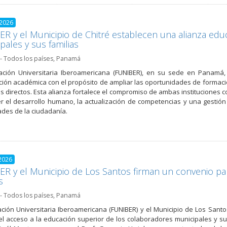
 2026
R y el Municipio de Chitré establecen una alianza educ
pales y sus familias
- Todos los países
,
Panamá
ción Universitaria Iberoamericana (FUNIBER), en su sede en Panamá, 
ión académica con el propósito de ampliar las oportunidades de formaci
es directos. Esta alianza fortalece el compromiso de ambas instituciones 
 el desarrollo humano, la actualización de competencias y una gestió
des de la ciudadanía.
2026
R y el Municipio de Los Santos firman un convenio pa
s
- Todos los países
,
Panamá
ción Universitaria Iberoamericana (FUNIBER) y el Municipio de Los Sant
el acceso a la educación superior de los colaboradores municipales y su