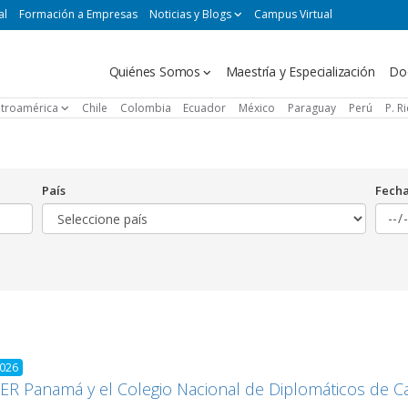
al
Formación a Empresas
Noticias y Blogs
Campus Virtual
Navegación
Quiénes Somos
Maestría y Especialización
Do
principal
troamérica
Chile
Colombia
Ecuador
México
Paraguay
Perú
P. R
País
Fech
2026
R Panamá y el Colegio Nacional de Diplomáticos de Ca