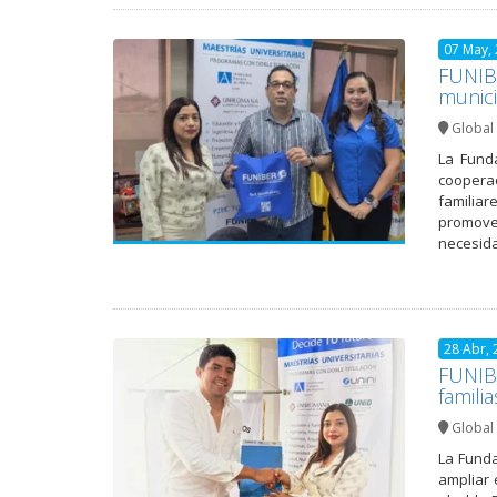
07 May,
FUNIBE
munici
Global 
La Funda
cooperac
familiar
promover
necesida
28 Abr, 
FUNIBE
familia
Global 
La Funda
ampliar 