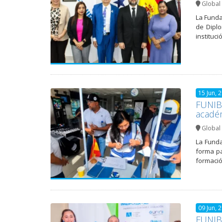
Global 
La Funda
de Diplo
instituc
15 Jun, 
FUNIBE
acadé
Global 
La Funda
forma pa
formació
09 Jun, 
FUNIBE