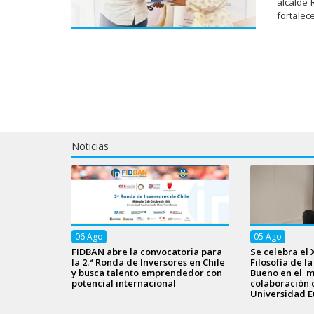
alcalde 
fortalec
Noticias
06
Ago
05
Ago
FIDBAN abre la convocatoria para
Se celebra el 
la 2.ª Ronda de Inversores en Chile
Filosofía de l
y busca talento emprendedor con
Bueno en el m
potencial internacional
colaboración 
Universidad E