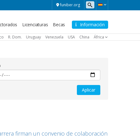
funiber.org
ctorados
Licenciaturas
Becas
Información
ico
R. Dom.
Uruguay
Venezuela
USA
China
África
a
rrera firman un convenio de colaboración