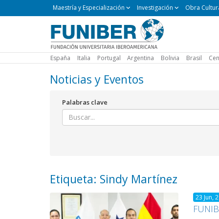
Maestría
Maestría y Especialización
Investigación
Obra Cultur
y
Especialización
España
Italia
Portugal
Argentina
Bolivia
Brasil
Cen
Noticias y Eventos
Palabras clave
Etiqueta: Sindy Martínez
23 Jun, 
FUNIBE