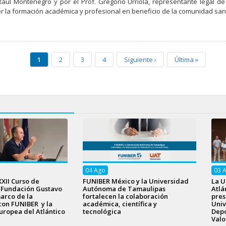
Raúl Montenegro y por el Prof. Gregorio Urriola, representante legal
er la formación académica y profesional en beneficio de la comunidad san
1
2
3
4
Siguiente
›
Última
»
04
Ago
03
XXII Curso de
FUNIBER México y la Universidad
La U
a Fundación Gustavo
Autónoma de Tamaulipas
Atlá
arco de la
fortalecen la colaboración
pres
con FUNIBER y la
académica, científica y
Univ
uropea del Atlántico
tecnológica
Depo
Valo