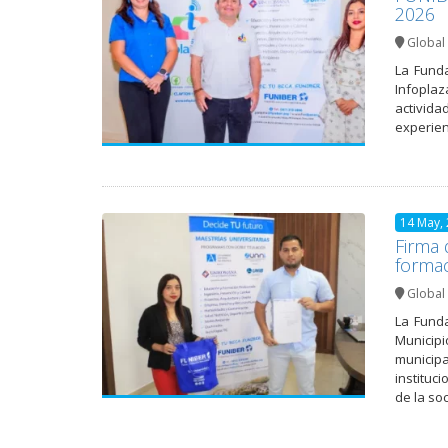
2026
Global 
La Funda
Infoplaz
activid
experien
14 May,
Firma 
forma
Global 
La Funda
Municipi
municipa
instituc
de la s