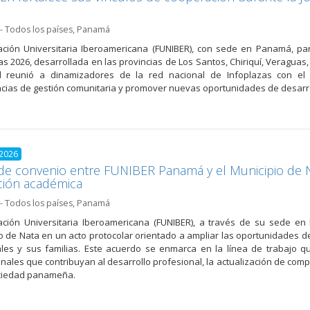
- Todos los países
,
Panamá
ción Universitaria Iberoamericana (FUNIBER), con sede en Panamá, pa
as 2026, desarrollada en las provincias de Los Santos, Chiriquí, Veraguas
ad reunió a dinamizadores de la red nacional de Infoplazas con el 
cias de gestión comunitaria y promover nuevas oportunidades de desarro
 2026
de convenio entre FUNIBER Panamá y el Municipio de N
ción académica
- Todos los países
,
Panamá
ción Universitaria Iberoamericana (FUNIBER), a través de su sede en
o de Nata en un acto protocolar orientado a ampliar las oportunidades d
les y sus familias. Este acuerdo se enmarca en la línea de trabajo 
ionales que contribuyan al desarrollo profesional, la actualización de com
ociedad panameña.