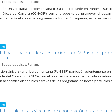
- Todos los países
,
Panamá
ción Universitaria Iberoamericana (FUNIBER), con sede en Panamá, suscri
máticos de Carrera (CONADIP), con el propósito de promover el desar
ión mediante el acceso a programas de formación superior, especializació
2026
R participa en la feria institucional de MiBus para p
mica
- Todos los países
,
Panamá
ción Universitaria Iberoamericana (FUNIBER) participó recientemente en 
rte del Convenio DIGECA, con el objetivo de acercar a los colaboradores
n académica disponibles a través de los programas de becas y estudios 
2026
R fortalece sus vínculos de cooperación durante la J