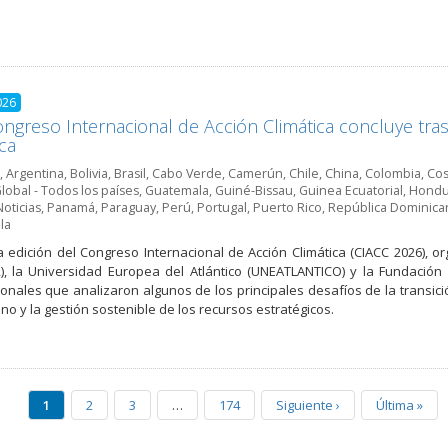
026
ongreso Internacional de Acción Climática concluye tras 
ica
,
Argentina
,
Bolivia
,
Brasil
,
Cabo Verde
,
Camerún
,
Chile
,
China
,
Colombia
,
Cos
lobal - Todos los países
,
Guatemala
,
Guiné-Bissau
,
Guinea Ecuatorial
,
Hondu
Noticias
,
Panamá
,
Paraguay
,
Perú
,
Portugal
,
Puerto Rico
,
República Dominica
la
a edición del Congreso Internacional de Acción Climática (CIACC 2026), 
), la Universidad Europea del Atlántico (UNEATLANTICO) y la Fundación 
ionales que analizaron algunos de los principales desafíos de la transici
no y la gestión sostenible de los recursos estratégicos.
1
2
3
…
174
Siguiente
›
Última
»