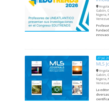
Angola
Gabón
,
G
Nigeria
,
Venezue
Profesor
Fundació
innovaci
27 Jul, 2
MLS Jo
Angola
Gabón
,
G
Nigeria
,
Venezue
La edito
diversas
científica