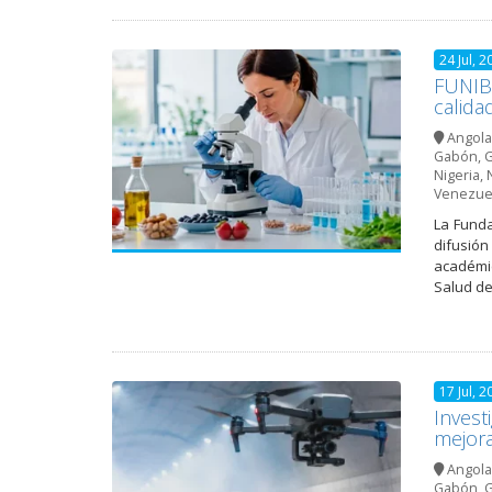
24 Jul, 2
FUNIBE
calida
Angola
Gabón
,
G
Nigeria
,
Venezue
La Funda
difusión
académic
Salud de
17 Jul, 2
Inves
mejora
Angola
Gabón
,
G