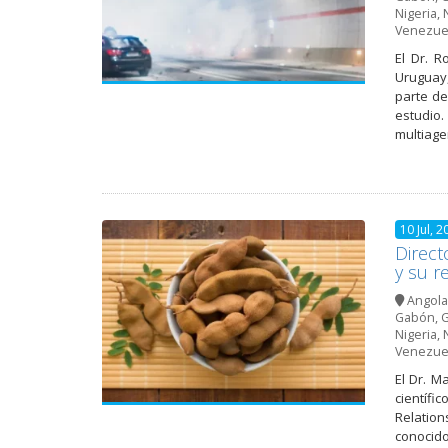
Nigeria
,
Venezue
El Dr. R
Uruguay,
parte de
estudio
multiage
10 Jul, 2
Direct
y su r
Angola
Gabón
,
G
Nigeria
,
Venezue
El Dr. M
científi
Relation
conocido