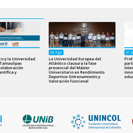
03
Ago
31
J
o y la Universidad
La Universidad Europea del
Prof
Tamaulipas
Atlántico clausura la fase
part
colaboración
presencial del Máster
Inte
ntífica y
Universitario en Rendimiento
inno
Deportivo: Entrenamiento y
educ
Valoración Funcional