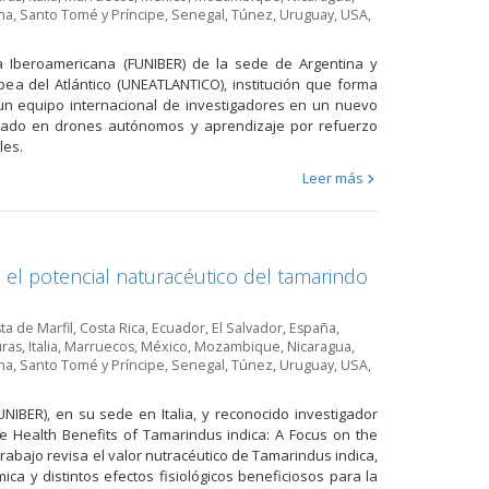
na
,
Santo Tomé y Príncipe
,
Senegal
,
Túnez
,
Uruguay
,
USA
,
ria Iberoamericana (FUNIBER) de la sede de Argentina y
opea del Atlántico (UNEATLANTICO), institución que forma
a un equipo internacional de investigadores en un nuevo
asado en drones autónomos y aprendizaje por refuerzo
les.
Leer más
a el potencial naturacéutico del tamarindo
ta de Marfil
,
Costa Rica
,
Ecuador
,
El Salvador
,
España
,
ras
,
Italia
,
Marruecos
,
México
,
Mozambique
,
Nicaragua
,
na
,
Santo Tomé y Príncipe
,
Senegal
,
Túnez
,
Uruguay
,
USA
,
UNIBER), en su sede en Italia, y reconocido investigador
The Health Benefits of Tamarindus indica: A Focus on the
rabajo revisa el valor nutracéutico de Tamarindus indica,
a y distintos efectos fisiológicos beneficiosos para la