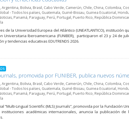
,
Argentina
,
Bolivia
,
Brasil
,
Cabo Verde
,
Camerún
,
Chile
,
China
,
Colombia
,
Cos
lobal - Todos los países
,
Guatemala
,
Guiné-Bissau
,
Guinea Ecuatorial
,
Hondu
Noticias
,
Panamá
,
Paraguay
,
Perú
,
Portugal
,
Puerto Rico
,
República Dominica
la
es de la Universidad Europea del Atlántico (UNEATLANTICO), institución qu
n Universitaria Iberoamericana (FUNIBER), participaron el 23 y 24 de ju
ón y tendencias educativas EDUTRENDS 2026.
026
urnals, promovida por FUNIBER, publica nuevos númer
,
Argentina
,
Bolivia
,
Brasil
,
Cabo Verde
,
Camerún
,
Chile
,
China
,
Colombia
,
Cos
lobal - Todos los países
,
Guatemala
,
Guiné-Bissau
,
Guinea Ecuatorial
,
Hondu
Noticias
,
Panamá
,
Paraguay
,
Perú
,
Portugal
,
Puerto Rico
,
República Dominica
la
rial “Multi-Lingual Scientific (MLS) Journals”, promovida por la Fundación 
 instituciones académicas internacionales, anuncia la publicación d
s.