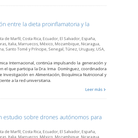
n entre la dieta proinflamatoria y la
ta de Marfil
,
Costa Rica
,
Ecuador
,
El Salvador
,
España
,
ras
,
Italia
,
Marruecos
,
México
,
Mozambique
,
Nicaragua
,
na
,
Santo Tomé y Príncipe
,
Senegal
,
Túnez
,
Uruguay
,
USA
,
ica Internacional, continúa impulsando la generación y
 en el que participa la Dra. Irma Domínguez, coordinadora
Investigación en Alimentación, Bioquímica Nutricional y
ente a la red universitaria.
Leer más
n estudio sobre drones autónomos para
ta de Marfil
,
Costa Rica
,
Ecuador
,
El Salvador
,
España
,
ras
,
Italia
,
Marruecos
,
México
,
Mozambique
,
Nicaragua
,