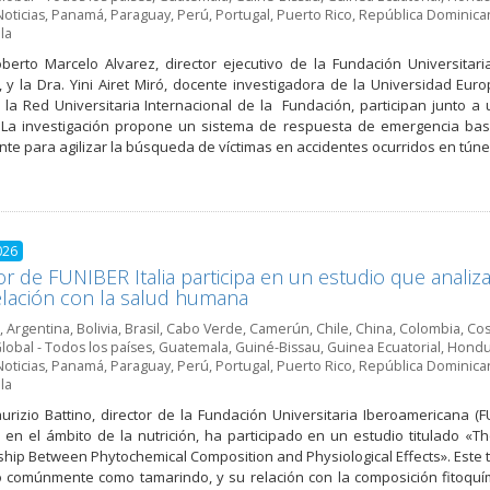
Noticias
,
Panamá
,
Paraguay
,
Perú
,
Portugal
,
Puerto Rico
,
República Dominica
la
oberto Marcelo Alvarez, director ejecutivo de la Fundación Universita
 y la Dra. Yini Airet Miró, docente investigadora de la Universidad Eur
 la Red Universitaria Internacional de la Fundación, participan junto 
. La investigación propone un sistema de respuesta de emergencia b
nte para agilizar la búsqueda de víctimas en accidentes ocurridos en túne
026
or de FUNIBER Italia participa en un estudio que analiz
elación con la salud humana
,
Argentina
,
Bolivia
,
Brasil
,
Cabo Verde
,
Camerún
,
Chile
,
China
,
Colombia
,
Cos
lobal - Todos los países
,
Guatemala
,
Guiné-Bissau
,
Guinea Ecuatorial
,
Hondu
Noticias
,
Panamá
,
Paraguay
,
Perú
,
Portugal
,
Puerto Rico
,
República Dominica
la
aurizio Battino, director de la Fundación Universitaria Iberoamericana (F
co en el ámbito de la nutrición, ha participado en un estudio titulado «
ship Between Phytochemical Composition and Physiological Effects». Este t
 comúnmente como tamarindo, y su relación con la composición fitoquímic