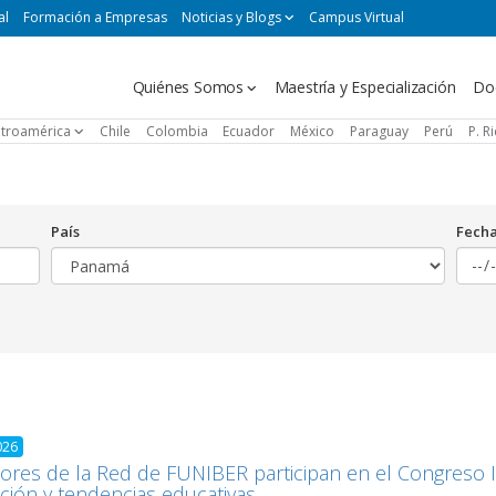
al
Formación a Empresas
Noticias y Blogs
Campus Virtual
Navegación
Quiénes Somos
Maestría y Especialización
Do
principal
troamérica
Chile
Colombia
Ecuador
México
Paraguay
Perú
P. R
País
Fech
026
ores de la Red de FUNIBER participan en el Congreso
ción y tendencias educativas