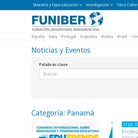
Maestría
Maestría y Especialización
Investigación
Obra Cultur
y
Especialización
España
Italia
Portugal
Argentina
Bolivia
Brasil
Cen
Noticias y Eventos
Palabras clave
Categoría: Panamá
31 Jul, 2
Profes
innova