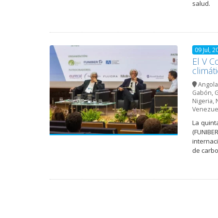
salud.
09 Jul, 2
El V C
climát
Angola
Gabón
,
G
Nigeria
,
Venezue
La quint
(FUNIBER
internac
de carbo