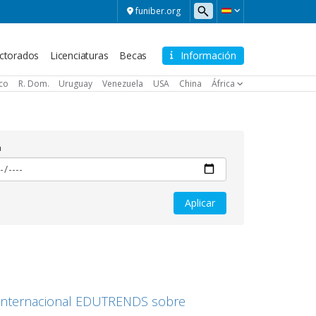
funiber.org
ctorados
Licenciaturas
Becas
Información
ico
R. Dom.
Uruguay
Venezuela
USA
China
África
a
 Internacional EDUTRENDS sobre