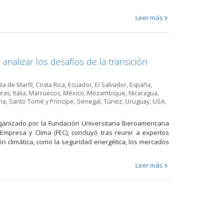
Leer más
analizar los desafíos de la transición
ta de Marfil
,
Costa Rica
,
Ecuador
,
El Salvador
,
España
,
ras
,
Italia
,
Marruecos
,
México
,
Mozambique
,
Nicaragua
,
na
,
Santo Tomé y Príncipe
,
Senegal
,
Túnez
,
Uruguay
,
USA
,
organizado por la Fundación Universitaria Iberoamericana
Empresa y Clima (FEC), concluyó tras reunir a expertos
ón climática, como la seguridad energética, los mercados
Leer más