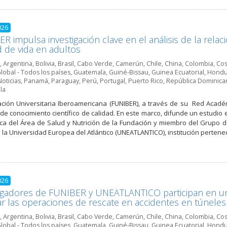
026
R impulsa investigación clave en el análisis de la relació
d de vida en adultos
,
Argentina
,
Bolivia
,
Brasil
,
Cabo Verde
,
Camerún
,
Chile
,
China
,
Colombia
,
Cos
lobal - Todos los países
,
Guatemala
,
Guiné-Bissau
,
Guinea Ecuatorial
,
Hondu
Noticias
,
Panamá
,
Paraguay
,
Perú
,
Portugal
,
Puerto Rico
,
República Dominica
la
ción Universitaria Iberoamericana (FUNIBER), a través de su Red Académ
 de conocimiento científico de calidad. En este marco, difunde un estudio
a del Área de Salud y Nutrición de la Fundación y miembro del Grupo de 
 la Universidad Europea del Atlántico (UNEATLANTICO), institución perteneci
026
tigadores de FUNIBER y UNEATLANTICO participan en u
r las operaciones de rescate en accidentes en túneles
,
Argentina
,
Bolivia
,
Brasil
,
Cabo Verde
,
Camerún
,
Chile
,
China
,
Colombia
,
Cos
lobal - Todos los países
,
Guatemala
,
Guiné-Bissau
,
Guinea Ecuatorial
,
Hondu