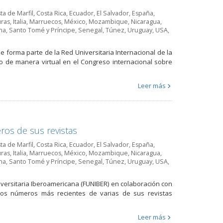
ta de Marfil
,
Costa Rica
,
Ecuador
,
El Salvador
,
España
,
ras
,
Italia
,
Marruecos
,
México
,
Mozambique
,
Nicaragua
,
na
,
Santo Tomé y Príncipe
,
Senegal
,
Túnez
,
Uruguay
,
USA
,
e forma parte de la Red Universitaria Internacional de la
lio de manera virtual en el Congreso internacional sobre
Leer más
os de sus revistas
ta de Marfil
,
Costa Rica
,
Ecuador
,
El Salvador
,
España
,
ras
,
Italia
,
Marruecos
,
México
,
Mozambique
,
Nicaragua
,
na
,
Santo Tomé y Príncipe
,
Senegal
,
Túnez
,
Uruguay
,
USA
,
Universitaria Iberoamericana (FUNIBER) en colaboración con
e los números más recientes de varias de sus revistas
Leer más