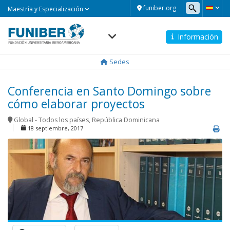
Maestría
funiber.org
Maestría y Especialización
y
Especialización
Información
Navegación
principal
Sedes
Conferencia en Santo Domingo sobre
cómo elaborar proyectos
Global - Todos los países
,
República Dominicana
18 septiembre, 2017