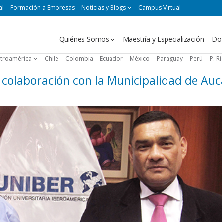
al
Formación a Empresas
Noticias y Blogs
Campus Virtual
Navegación
Quiénes Somos
Maestría y Especialización
Do
principal
troamérica
Chile
Colombia
Ecuador
México
Paraguay
Perú
P. R
 colaboración con la Municipalidad de Auc