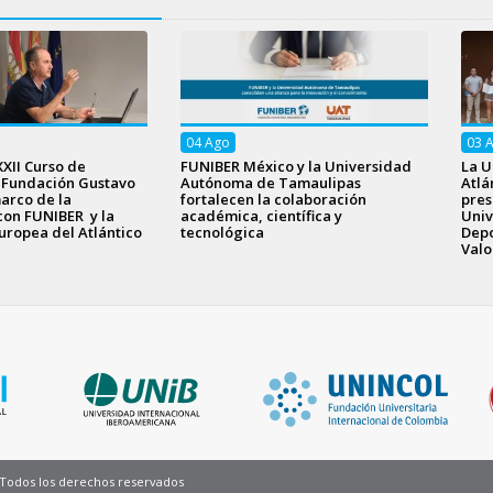
04
Ago
03
XXII Curso de
FUNIBER México y la Universidad
La U
a Fundación Gustavo
Autónoma de Tamaulipas
Atlá
arco de la
fortalecen la colaboración
pres
con FUNIBER y la
académica, científica y
Univ
uropea del Atlántico
tecnológica
Depo
Valo
Pie
- Todos los derechos reservados