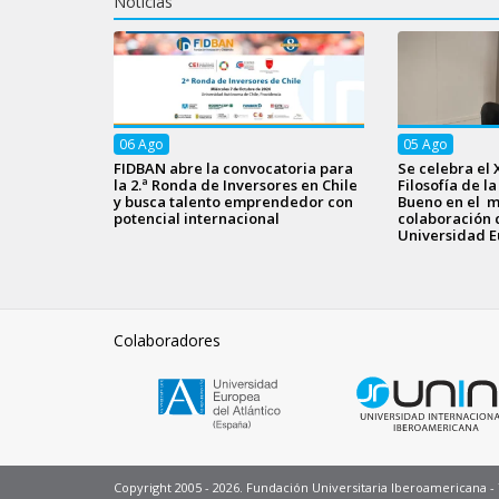
Noticias
06
Ago
05
Ago
FIDBAN abre la convocatoria para
Se celebra el 
la 2.ª Ronda de Inversores en Chile
Filosofía de l
y busca talento emprendedor con
Bueno en el m
potencial internacional
colaboración 
Universidad E
Colaboradores
Copyright 2005 - 2026. Fundación Universitaria Iberoamericana 