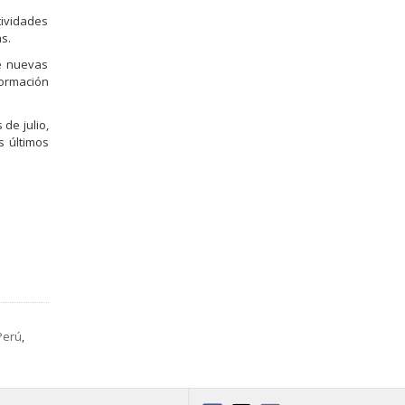
tividades
s.
de nuevas
formación
de julio,
s últimos
Perú
,