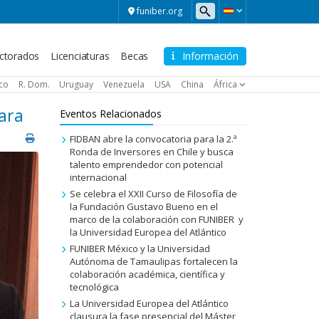
funiber.org
ctorados
Licenciaturas
Becas
Información
ico
R. Dom.
Uruguay
Venezuela
USA
China
África
ara
Eventos Relacionados
FIDBAN abre la convocatoria para la 2.ª
Ronda de Inversores en Chile y busca
talento emprendedor con potencial
internacional
Se celebra el XXII Curso de Filosofía de
la Fundación Gustavo Bueno en el
marco de la colaboración con FUNIBER y
la Universidad Europea del Atlántico
FUNIBER México y la Universidad
Autónoma de Tamaulipas fortalecen la
colaboración académica, científica y
tecnológica
La Universidad Europea del Atlántico
clausura la fase presencial del Máster