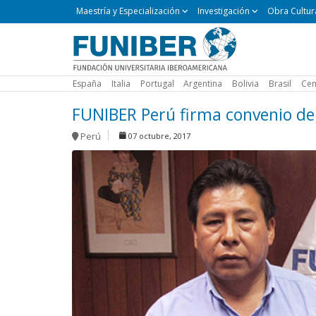
Maestría
Maestría y Especialización
Investigación
Obra Cultur
y
Especialización
España
Italia
Portugal
Argentina
Bolivia
Brasil
Cen
FUNIBER Perú firma convenio de
Perú
07 octubre, 2017