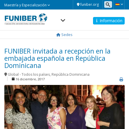
Maestría
funiber.org
Maestría y Especialización
y
Especialización
Información
Navegación
principal
Sedes
FUNIBER invitada a recepción en la
embajada española en República
Dominicana
Global - Todos los países
,
República Dominicana
16 diciembre, 2017