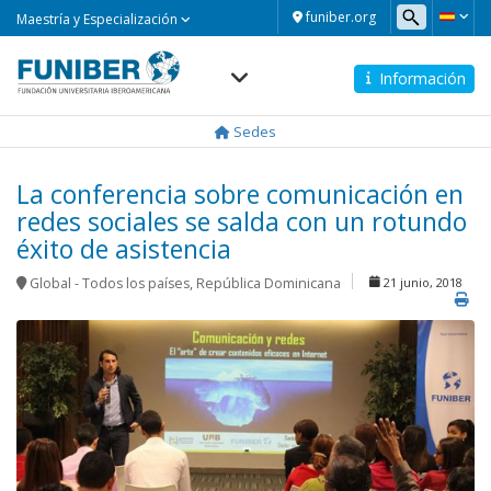
Maestría
funiber.org
Maestría y Especialización
y
Especialización
Información
Navegación
principal
Sedes
La conferencia sobre comunicación en
redes sociales se salda con un rotundo
éxito de asistencia
Global - Todos los países
,
República Dominicana
21 junio, 2018