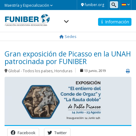
Maestría
funiber.org
Maestría y Especialización
y
Especialización
Información
Navegación
principal
Sedes
Gran exposición de Picasso en la UNAH
patrocinada por FUNIBER
Global - Todos los países
,
Honduras
13 junio, 2019
Facebook
Twitter