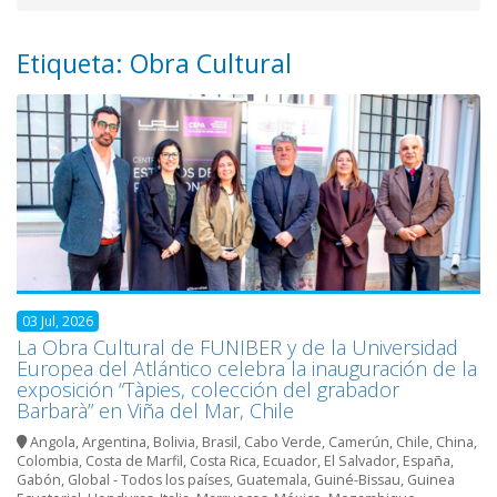
Etiqueta: Obra Cultural
03 Jul, 2026
La Obra Cultural de FUNIBER y de la Universidad
Europea del Atlántico celebra la inauguración de la
exposición “Tàpies, colección del grabador
Barbarà” en Viña del Mar, Chile
Angola
,
Argentina
,
Bolivia
,
Brasil
,
Cabo Verde
,
Camerún
,
Chile
,
China
,
Colombia
,
Costa de Marfil
,
Costa Rica
,
Ecuador
,
El Salvador
,
España
,
Gabón
,
Global - Todos los países
,
Guatemala
,
Guiné-Bissau
,
Guinea