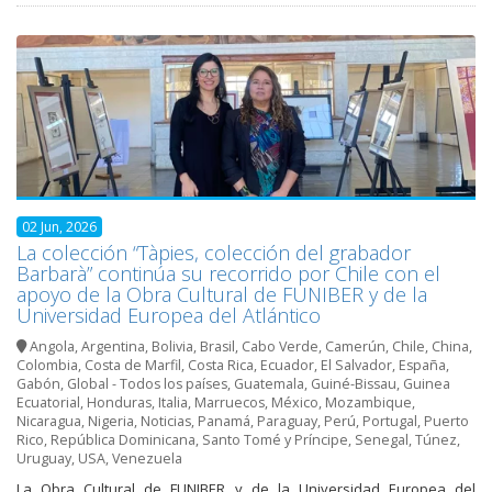
02 Jun, 2026
La colección “Tàpies, colección del grabador
Barbarà” continúa su recorrido por Chile con el
apoyo de la Obra Cultural de FUNIBER y de la
Universidad Europea del Atlántico
Angola
,
Argentina
,
Bolivia
,
Brasil
,
Cabo Verde
,
Camerún
,
Chile
,
China
,
Colombia
,
Costa de Marfil
,
Costa Rica
,
Ecuador
,
El Salvador
,
España
,
Gabón
,
Global - Todos los países
,
Guatemala
,
Guiné-Bissau
,
Guinea
Ecuatorial
,
Honduras
,
Italia
,
Marruecos
,
México
,
Mozambique
,
Nicaragua
,
Nigeria
,
Noticias
,
Panamá
,
Paraguay
,
Perú
,
Portugal
,
Puerto
Rico
,
República Dominicana
,
Santo Tomé y Príncipe
,
Senegal
,
Túnez
,
Uruguay
,
USA
,
Venezuela
La Obra Cultural de FUNIBER y de la Universidad Europea del