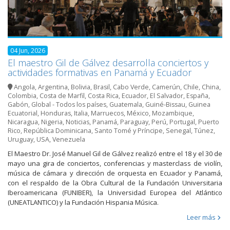
04 Jun, 2026
El maestro Gil de Gálvez desarrolla conciertos y
actividades formativas en Panamá y Ecuador
Angola
,
Argentina
,
Bolivia
,
Brasil
,
Cabo Verde
,
Camerún
,
Chile
,
China
,
Colombia
,
Costa de Marfil
,
Costa Rica
,
Ecuador
,
El Salvador
,
España
,
Gabón
,
Global - Todos los países
,
Guatemala
,
Guiné-Bissau
,
Guinea
Ecuatorial
,
Honduras
,
Italia
,
Marruecos
,
México
,
Mozambique
,
Nicaragua
,
Nigeria
,
Noticias
,
Panamá
,
Paraguay
,
Perú
,
Portugal
,
Puerto
Rico
,
República Dominicana
,
Santo Tomé y Príncipe
,
Senegal
,
Túnez
,
Uruguay
,
USA
,
Venezuela
El Maestro Dr. José Manuel Gil de Gálvez realizó entre el 18 y el 30 de
mayo una gira de conciertos, conferencias y masterclass de violín,
música de cámara y dirección de orquesta en Ecuador y Panamá,
con el respaldo de la Obra Cultural de la Fundación Universitaria
Iberoamericana (FUNIBER), la Universidad Europea del Atlántico
(UNEATLANTICO) y la Fundación Hispania Música.
Leer más