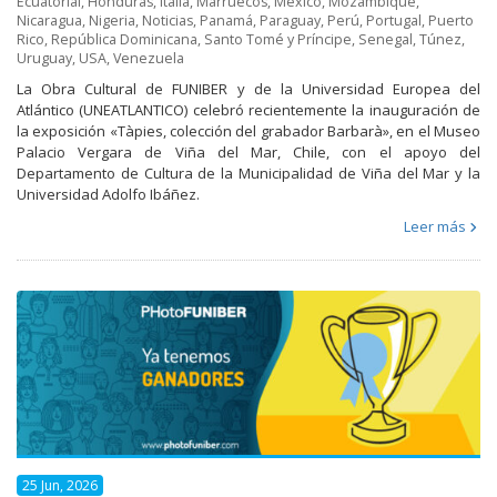
Ecuatorial
,
Honduras
,
Italia
,
Marruecos
,
México
,
Mozambique
,
Nicaragua
,
Nigeria
,
Noticias
,
Panamá
,
Paraguay
,
Perú
,
Portugal
,
Puerto
Rico
,
República Dominicana
,
Santo Tomé y Príncipe
,
Senegal
,
Túnez
,
Uruguay
,
USA
,
Venezuela
La Obra Cultural de FUNIBER y de la Universidad Europea del
Atlántico (UNEATLANTICO) celebró recientemente la inauguración de
la exposición «Tàpies, colección del grabador Barbarà», en el Museo
Palacio Vergara de Viña del Mar, Chile, con el apoyo del
Departamento de Cultura de la Municipalidad de Viña del Mar y la
Universidad Adolfo Ibáñez.
Leer más
25 Jun, 2026