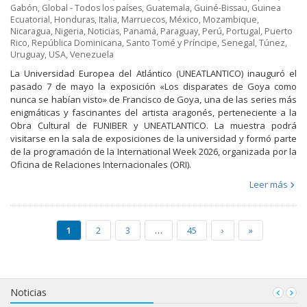
Gabón
,
Global - Todos los países
,
Guatemala
,
Guiné-Bissau
,
Guinea
Ecuatorial
,
Honduras
,
Italia
,
Marruecos
,
México
,
Mozambique
,
Nicaragua
,
Nigeria
,
Noticias
,
Panamá
,
Paraguay
,
Perú
,
Portugal
,
Puerto
Rico
,
República Dominicana
,
Santo Tomé y Príncipe
,
Senegal
,
Túnez
,
Uruguay
,
USA
,
Venezuela
La Universidad Europea del Atlántico (UNEATLANTICO) inauguró el
pasado 7 de mayo la exposición «Los disparates de Goya como
nunca se habían visto» de Francisco de Goya, una de las series más
enigmáticas y fascinantes del artista aragonés, perteneciente a la
Obra Cultural de FUNIBER y UNEATLANTICO. La muestra podrá
visitarse en la sala de exposiciones de la universidad y formó parte
de la programación de la International Week 2026, organizada por la
Oficina de Relaciones Internacionales (ORI).
Leer más
1
2
3
…
45
›
»
Noticias