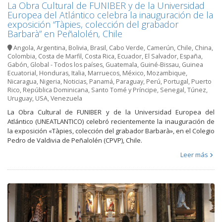
La Obra Cultural de FUNIBER y de la Universidad
Europea del Atlántico celebra la inauguración de la
exposición “Tàpies, colección del grabador
Barbarà” en Peñalolén, Chile
Angola
,
Argentina
,
Bolivia
,
Brasil
,
Cabo Verde
,
Camerún
,
Chile
,
China
,
Colombia
,
Costa de Marfil
,
Costa Rica
,
Ecuador
,
El Salvador
,
España
,
Gabón
,
Global - Todos los países
,
Guatemala
,
Guiné-Bissau
,
Guinea
Ecuatorial
,
Honduras
,
Italia
,
Marruecos
,
México
,
Mozambique
,
Nicaragua
,
Nigeria
,
Noticias
,
Panamá
,
Paraguay
,
Perú
,
Portugal
,
Puerto
Rico
,
República Dominicana
,
Santo Tomé y Príncipe
,
Senegal
,
Túnez
,
Uruguay
,
USA
,
Venezuela
La Obra Cultural de FUNIBER y de la Universidad Europea del
Atlántico (UNEATLANTICO) celebró recientemente la inauguración de
la exposición «Tàpies, colección del grabador Barbarà», en el Colegio
Pedro de Valdivia de Peñalolén (CPVP), Chile.
Leer más