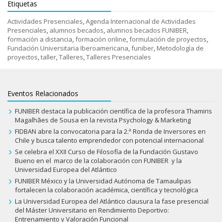
Etiquetas
Actividades Presenciales
,
Agenda Internacional de Actividades
Presenciales
,
alumnos becados
,
alumnos becados FUNIBER
,
formación a distancia
,
formación online
,
formulación de proyectos
,
Fundación Universitaria Iberoamericana
,
funiber
,
Metodología de
proyectos
,
taller
,
Talleres
,
Talleres Presenciales
Eventos Relacionados
FUNIBER destaca la publicación científica de la profesora Thamiris
Magalhães de Sousa en la revista Psychology & Marketing
FIDBAN abre la convocatoria para la 2.ª Ronda de Inversores en
Chile y busca talento emprendedor con potencial internacional
Se celebra el XXII Curso de Filosofía de la Fundación Gustavo
Bueno en el marco de la colaboración con FUNIBER y la
Universidad Europea del Atlántico
FUNIBER México y la Universidad Autónoma de Tamaulipas
fortalecen la colaboración académica, científica y tecnológica
La Universidad Europea del Atlántico clausura la fase presencial
del Máster Universitario en Rendimiento Deportivo:
Entrenamiento y Valoración Funcional