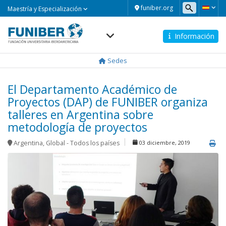
Maestría
funiber.org
Maestría y Especialización
y
Especialización
Información
Navegación
principal
Sedes
El Departamento Académico de
Proyectos (DAP) de FUNIBER organiza
talleres en Argentina sobre
metodología de proyectos
Argentina
,
Global - Todos los países
03 diciembre, 2019