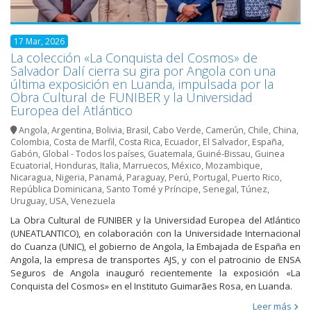
17 Mar, 2026
La colección «La Conquista del Cosmos» de
Salvador Dalí cierra su gira por Angola con una
última exposición en Luanda, impulsada por la
Obra Cultural de FUNIBER y la Universidad
Europea del Atlántico
Angola
,
Argentina
,
Bolivia
,
Brasil
,
Cabo Verde
,
Camerún
,
Chile
,
China
,
Colombia
,
Costa de Marfil
,
Costa Rica
,
Ecuador
,
El Salvador
,
España
,
Gabón
,
Global - Todos los países
,
Guatemala
,
Guiné-Bissau
,
Guinea
Ecuatorial
,
Honduras
,
Italia
,
Marruecos
,
México
,
Mozambique
,
Nicaragua
,
Nigeria
,
Panamá
,
Paraguay
,
Perú
,
Portugal
,
Puerto Rico
,
República Dominicana
,
Santo Tomé y Príncipe
,
Senegal
,
Túnez
,
Uruguay
,
USA
,
Venezuela
La Obra Cultural de FUNIBER y la Universidad Europea del Atlántico
(UNEATLANTICO), en colaboración con la Universidade Internacional
do Cuanza (UNIC), el gobierno de Angola, la Embajada de España en
Angola, la empresa de transportes AJS, y con el patrocinio de ENSA
Seguros de Angola inauguró recientemente la exposición «La
Conquista del Cosmos» en el Instituto Guimarães Rosa, en Luanda.
Leer más