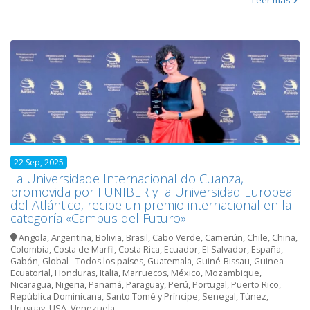
Leer más
22 Sep, 2025
La Universidade Internacional do Cuanza,
promovida por FUNIBER y la Universidad Europea
del Atlántico, recibe un premio internacional en la
categoría «Campus del Futuro»
Angola
,
Argentina
,
Bolivia
,
Brasil
,
Cabo Verde
,
Camerún
,
Chile
,
China
,
Colombia
,
Costa de Marfil
,
Costa Rica
,
Ecuador
,
El Salvador
,
España
,
Gabón
,
Global - Todos los países
,
Guatemala
,
Guiné-Bissau
,
Guinea
Ecuatorial
,
Honduras
,
Italia
,
Marruecos
,
México
,
Mozambique
,
Nicaragua
,
Nigeria
,
Panamá
,
Paraguay
,
Perú
,
Portugal
,
Puerto Rico
,
República Dominicana
,
Santo Tomé y Príncipe
,
Senegal
,
Túnez
,
Uruguay
,
USA
,
Venezuela