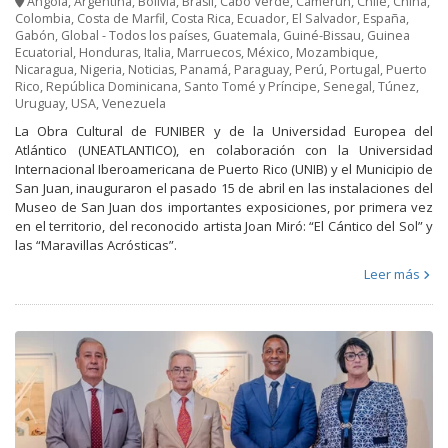
Angola
,
Argentina
,
Bolivia
,
Brasil
,
Cabo Verde
,
Camerún
,
Chile
,
China
,
Colombia
,
Costa de Marfil
,
Costa Rica
,
Ecuador
,
El Salvador
,
España
,
Gabón
,
Global - Todos los países
,
Guatemala
,
Guiné-Bissau
,
Guinea
Ecuatorial
,
Honduras
,
Italia
,
Marruecos
,
México
,
Mozambique
,
Nicaragua
,
Nigeria
,
Noticias
,
Panamá
,
Paraguay
,
Perú
,
Portugal
,
Puerto
Rico
,
República Dominicana
,
Santo Tomé y Príncipe
,
Senegal
,
Túnez
,
Uruguay
,
USA
,
Venezuela
La Obra Cultural de FUNIBER y de la Universidad Europea del
Atlántico (UNEATLANTICO), en colaboración con la Universidad
Internacional Iberoamericana de Puerto Rico (UNIB) y el Municipio de
San Juan, inauguraron el pasado 15 de abril en las instalaciones del
Museo de San Juan dos importantes exposiciones, por primera vez
en el territorio, del reconocido artista Joan Miró: “El Cántico del Sol” y
las “Maravillas Acrósticas”.
Leer más