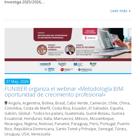
Investiga 2025/2026,…
Leer más
27 May, 2026
FUNIBER organiza el webinar «Metodología BIM:
oportunidad de crecimiento profesional»
Angola
,
Argentina
,
Bolivia
,
Brasil
,
Cabo Verde
,
Camerún
,
Chile
,
China
,
Colombia
,
Costa de Marfil
,
Costa Rica
,
Ecuador
,
El Salvador
,
España
,
Gabón
,
Global - Todos los países
,
Guatemala
,
Guiné-Bissau
,
Guinea
Ecuatorial
,
Honduras
,
Italia
,
Marruecos
,
México
,
Mozambique
,
Nicaragua
,
Nigeria
,
Noticias
,
Panamá
,
Paraguay
,
Perú
,
Portugal
,
Puerto
Rico
,
República Dominicana
,
Santo Tomé y Príncipe
,
Senegal
,
Túnez
,
Uruguay
,
USA
,
Venezuela