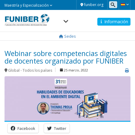
Maestría
funiber.org
Maestría y Especialización
y
Especialización
Información
Navegación
principal
Sedes
Webinar sobre competencias digitales
de docentes organizado por FUNIBER
Global - Todos los países
25 marzo, 2022
Facebook
Twitter