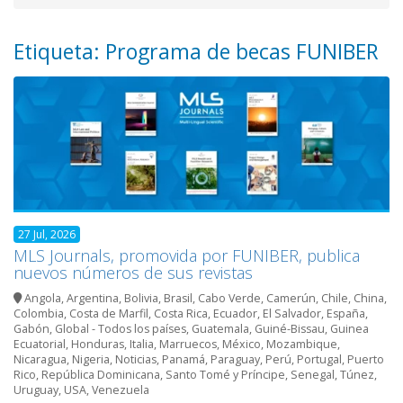
Etiqueta: Programa de becas FUNIBER
27 Jul, 2026
MLS Journals, promovida por FUNIBER, publica
nuevos números de sus revistas
Angola
,
Argentina
,
Bolivia
,
Brasil
,
Cabo Verde
,
Camerún
,
Chile
,
China
,
Colombia
,
Costa de Marfil
,
Costa Rica
,
Ecuador
,
El Salvador
,
España
,
Gabón
,
Global - Todos los países
,
Guatemala
,
Guiné-Bissau
,
Guinea
Ecuatorial
,
Honduras
,
Italia
,
Marruecos
,
México
,
Mozambique
,
Nicaragua
,
Nigeria
,
Noticias
,
Panamá
,
Paraguay
,
Perú
,
Portugal
,
Puerto
Rico
,
República Dominicana
,
Santo Tomé y Príncipe
,
Senegal
,
Túnez
,
Uruguay
,
USA
,
Venezuela