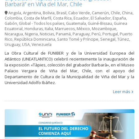
Barbarà” en Viña del Mar, Chile
Angola
,
Argentina
,
Bolivia
,
Brasil
,
Cabo Verde
,
Camerún
,
Chile
,
China
,
Colombia
,
Costa de Marfil
,
Costa Rica
,
Ecuador
,
El Salvador
,
España
,
Gabón
,
Global - Todos los países
,
Guatemala
,
Guiné-Bissau
,
Guinea
Ecuatorial
,
Honduras
,
Italia
,
Marruecos
,
México
,
Mozambique
,
Nicaragua
,
Nigeria
,
Noticias
,
Panamá
,
Paraguay
,
Perú
,
Portugal
,
Puerto
Rico
,
República Dominicana
,
Santo Tomé y Príncipe
,
Senegal
,
Túnez
,
Uruguay
,
USA
,
Venezuela
La Obra Cultural de FUNIBER y de la Universidad Europea del
Atlántico (UNEATLANTICO) celebró recientemente la inauguración de
la exposición «Tàpies, colección del grabador Barbarà», en el Museo
Palacio Vergara de Viña del Mar, Chile, con el apoyo del
Departamento de Cultura de la Municipalidad de Viña del Mar y la
Universidad Adolfo Ibáñez.
Leer más