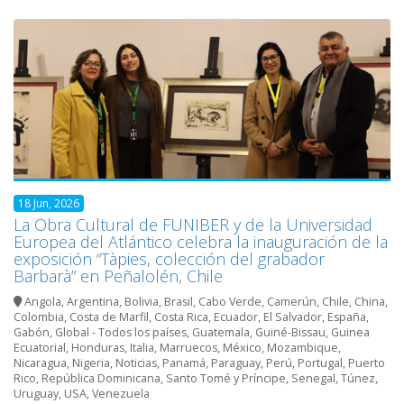
18 Jun, 2026
La Obra Cultural de FUNIBER y de la Universidad
Europea del Atlántico celebra la inauguración de la
exposición “Tàpies, colección del grabador
Barbarà” en Peñalolén, Chile
Angola
,
Argentina
,
Bolivia
,
Brasil
,
Cabo Verde
,
Camerún
,
Chile
,
China
,
Colombia
,
Costa de Marfil
,
Costa Rica
,
Ecuador
,
El Salvador
,
España
,
Gabón
,
Global - Todos los países
,
Guatemala
,
Guiné-Bissau
,
Guinea
Ecuatorial
,
Honduras
,
Italia
,
Marruecos
,
México
,
Mozambique
,
Nicaragua
,
Nigeria
,
Noticias
,
Panamá
,
Paraguay
,
Perú
,
Portugal
,
Puerto
Rico
,
República Dominicana
,
Santo Tomé y Príncipe
,
Senegal
,
Túnez
,
Uruguay
,
USA
,
Venezuela