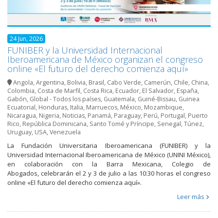
24 Jun, 2026
FUNIBER y la Universidad Internacional
Iberoamericana de México organizan el congreso
online «El futuro del derecho comienza aquí»
Angola
,
Argentina
,
Bolivia
,
Brasil
,
Cabo Verde
,
Camerún
,
Chile
,
China
,
Colombia
,
Costa de Marfil
,
Costa Rica
,
Ecuador
,
El Salvador
,
España
,
Gabón
,
Global - Todos los países
,
Guatemala
,
Guiné-Bissau
,
Guinea
Ecuatorial
,
Honduras
,
Italia
,
Marruecos
,
México
,
Mozambique
,
Nicaragua
,
Nigeria
,
Noticias
,
Panamá
,
Paraguay
,
Perú
,
Portugal
,
Puerto
Rico
,
República Dominicana
,
Santo Tomé y Príncipe
,
Senegal
,
Túnez
,
Uruguay
,
USA
,
Venezuela
La Fundación Universitaria Iberoamericana (FUNIBER) y la
Universidad Internacional Iberoamericana de México (UNINI México),
en colaboración con la Barra Mexicana, Colegio de
Abogados, celebrarán el 2 y 3 de julio a las 10:30 horas el congreso
online «El futuro del derecho comienza aquí».
Leer más