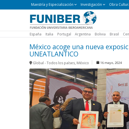
Maestría
Maestría y Especialización
Investigación
Obra Cultur
y
Especialización
España
Italia
Portugal
Argentina
Bolivia
Brasil
Cen
México acoge una nueva exposici
UNEATLANTICO
Global - Todos los países
,
México
16 mayo, 2024