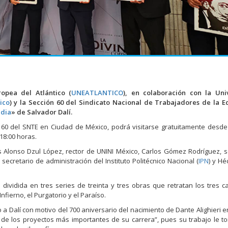
opea del Atlántico (
UNEATLANTICO
), en colaboración con la Uni
ico
) y la Sección 60 del Sindicato Nacional de Trabajadores de la E
edia
» de Salvador Dalí.
n 60 del SNTE en Ciudad de México, podrá visitarse gratuitamente desde
18:00 horas.
s Alonso Dzul López, rector de UNINI México, Carlos Gómez Rodríguez, s
secretario de administración del Instituto Politécnico Nacional (
IPN
) y Hé
dividida en tres series de treinta y tres obras que retratan los tres c
fierno, el Purgatorio y el Paraíso.
 a Dalí con motivo del 700 aniversario del nacimiento de Dante Alighieri en
o de los proyectos más importantes de su carrera”, pues su trabajo le t