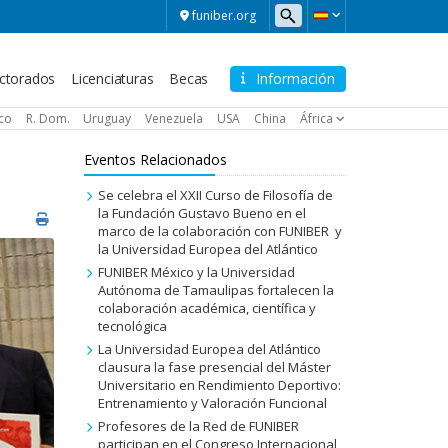
funiber.org
ctorados
Licenciaturas
Becas
Información
ico
R. Dom.
Uruguay
Venezuela
USA
China
África
Eventos Relacionados
Se celebra el XXII Curso de Filosofía de
la Fundación Gustavo Bueno en el
marco de la colaboración con FUNIBER y
la Universidad Europea del Atlántico
FUNIBER México y la Universidad
Autónoma de Tamaulipas fortalecen la
colaboración académica, científica y
tecnológica
La Universidad Europea del Atlántico
clausura la fase presencial del Máster
Universitario en Rendimiento Deportivo:
Entrenamiento y Valoración Funcional
Profesores de la Red de FUNIBER
participan en el Congreso Internacional