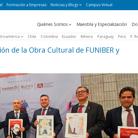
al
Formación a Empresas
Noticias y Blogs
Campus Virtual
Navegación
Quiénes Somos
Maestría y Especialización
Do
principal
troamérica
Chile
Colombia
Ecuador
México
Paraguay
Perú
P. R
ón de la Obra Cultural de FUNIBER y