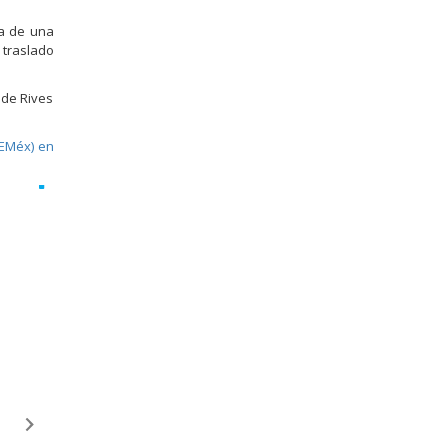
da de una
 traslado
 de Rives
AEMéx) en