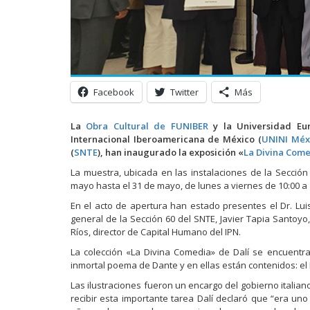
Facebook
Twitter
Más
La
Obra Cultural de FUNIBER
y la Universidad Eur
Internacional Iberoamericana de México (
UNINI Méx
(
SNTE
), han inaugurado la exposición «
La Divina Com
La muestra, ubicada en las instalaciones de la Secció
mayo hasta el 31 de mayo, de lunes a viernes de 10:00 a 
En el acto de apertura han estado presentes el Dr. Lui
general de la Sección 60 del SNTE, Javier Tapia Santoyo, 
Ríos, director de Capital Humano del IPN.
La colección «La Divina Comedia» de Dalí se encuentra 
inmortal poema de Dante y en ellas están contenidos: el In
Las ilustraciones fueron un encargo del gobierno italiano
recibir esta importante tarea Dalí declaró que “era un