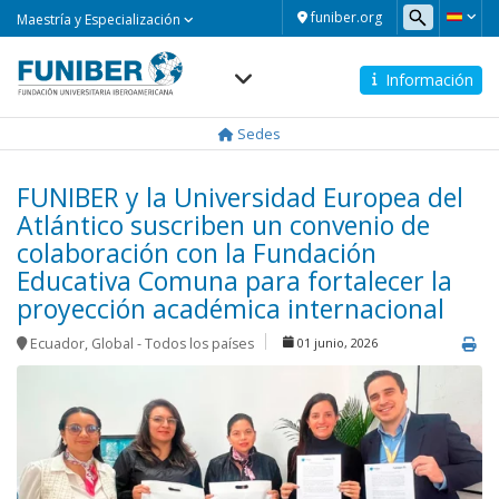
Maestría
funiber.org
Maestría y Especialización
y
Especialización
Información
Navegación
principal
Sedes
FUNIBER y la Universidad Europea del
Atlántico suscriben un convenio de
colaboración con la Fundación
Educativa Comuna para fortalecer la
proyección académica internacional
Ecuador
,
Global - Todos los países
01 junio, 2026