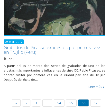
06 Mar, 2017
Grabados de Picasso expuestos por primera vez
en Trujillo (Perú)
Perú
A partir del 15 de marzo dos series de grabados de uno de los
artistas más importantes e influyentes de siglo XX, Pablo Picasso, se
podrán visitar por primera vez en la ciudad peruana de Trujillo
Después del éxito de…
Leer más
«
‹
1
…
54
55
56
57