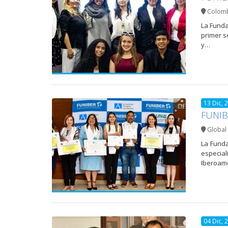
Colom
La Funda
primer s
y…
13 Dic, 
FUNIBE
Global 
La Funda
especia
Iberoam
04 Dic, 