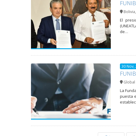
FUNIB
Bolivia
El pres
(UNEATLA
de…
30 Nov,
FUNIBE
Global 
La Funda
puesta e
establec