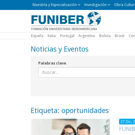
Maestría
Maestría y Especialización
Investigación
Obra Cultur
y
Especialización
España
Italia
Portugal
Argentina
Bolivia
Brasil
Cen
Noticias y Eventos
Palabras clave
Etiqueta: oportunidades
27 Dic, 
FUNIBE