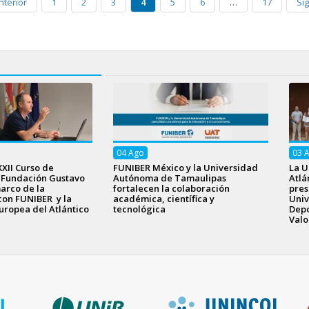
nterior
1
2
3
4
5
6
…
17
Si
04
Ago
03
XXII Curso de
FUNIBER México y la Universidad
La U
a Fundación Gustavo
Autónoma de Tamaulipas
Atlá
arco de la
fortalecen la colaboración
pres
con FUNIBER y la
académica, científica y
Univ
uropea del Atlántico
tecnológica
Depo
Valo