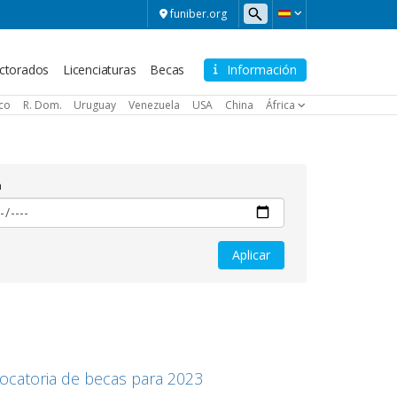
funiber.org
ctorados
Licenciaturas
Becas
Información
ico
R. Dom.
Uruguay
Venezuela
USA
China
África
a
vocatoria de becas para 2023