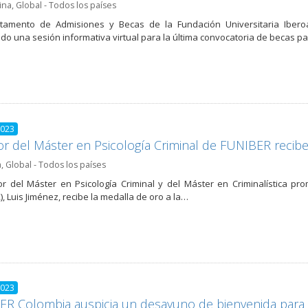
ina
,
Global - Todos los países
rtamento de Admisiones y Becas de la Fundación Universitaria Ibero
do una sesión informativa virtual para la última convocatoria de becas pa
2023
or del Máster en Psicología Criminal de FUNIBER recibe
a
,
Global - Todos los países
tor del Máster en Psicología Criminal y del Máster en Criminalística p
), Luis Jiménez, recibe la medalla de oro a la…
2023
ER Colombia auspicia un desayuno de bienvenida para