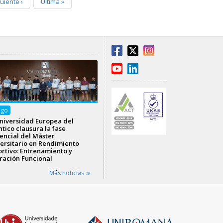
guiente
›
Última
»
Ago
niversidad Europea del
ntico clausura la fase
encial del Máster
ersitario en Rendimiento
rtivo: Entrenamiento y
ración Funcional
Más noticias