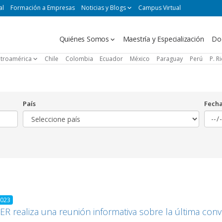
al
Formación a Empresas
Noticias y Blogs
Campus Virtual
Navegación
Quiénes Somos
Maestría y Especialización
Do
principal
troamérica
Chile
Colombia
Ecuador
México
Paraguay
Perú
P. R
País
Fech
2023
R realiza una reunión informativa sobre la última con