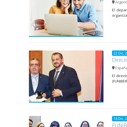
Argent
El depa
organiza
22 Dic, 
Direct
Españ
El direc
(FUNIBER
18 Dic, 
FUNIB