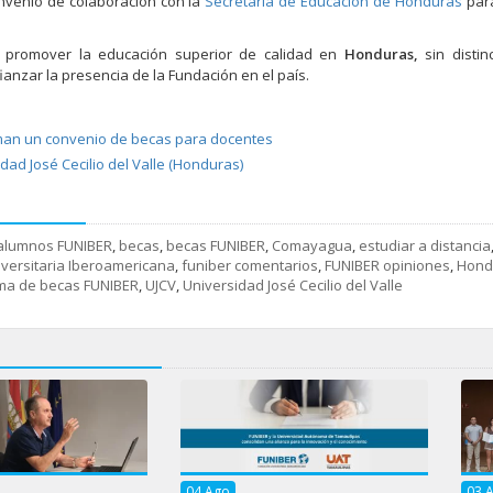
nvenio de colaboración con la
Secretaría de Educación de Honduras
para
e promover la educación superior de calidad en
Honduras,
sin distin
nzar la presencia de la Fundación en el país.
rman un convenio de becas para docentes
ad José Cecilio del Valle (Honduras)
alumnos FUNIBER
,
becas
,
becas FUNIBER
,
Comayagua
,
estudiar a distancia
versitaria Iberoamericana
,
funiber comentarios
,
FUNIBER opiniones
,
Hond
ma de becas FUNIBER
,
UJCV
,
Universidad José Cecilio del Valle
04
Ago
03