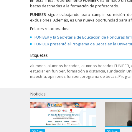
En esta línea, recientemente
FUNIBER
ha firmado un co
becas destinadas a la formación de profesorado.
FUNIBER
sigue trabajando para cumplir su misión d
exclusiones. Además, es una nueva oportunidad para afia
Enlaces relacionados:
FUNIBER y la Secretaría de Educación de Honduras fi
FUNIBER presentó el Programa de Becas en la Universid
Etiquetas
alumnos
,
alumnos becados
,
alumnos becados FUNIBER
,
estudiar en funiber
,
formación a distancia
,
Fundación Uni
maestría
,
opiniones funiber
,
programa de becas
,
Progra
Noticias
06
Ago
05
Ago