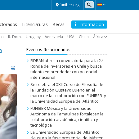
funiber.org
ctorados
Licenciaturas
Becas
Información
ico
R. Dom.
Uruguay
Venezuela
USA
China
África
a
Eventos Relacionados
FIDBAN abre la convocatoria para la 2.ª
Ronda de Inversores en Chile y busca
talento emprendedor con potencial
internacional
Se celebra el XXII Curso de Filosofía de
la Fundación Gustavo Bueno en el
marco de la colaboración con FUNIBER y
la Universidad Europea del Atlántico
FUNIBER México y la Universidad
Autónoma de Tamaulipas fortalecen la
colaboración académica, científica y
tecnológica
La Universidad Europea del Atlántico
clausura la fase presencial del Máster