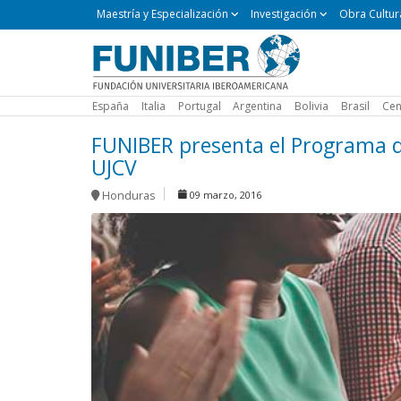
Maestría
Maestría y Especialización
Investigación
Obra Cultur
y
Especialización
España
Italia
Portugal
Argentina
Bolivia
Brasil
Cen
FUNIBER presenta el Programa 
UJCV
Honduras
09 marzo, 2016