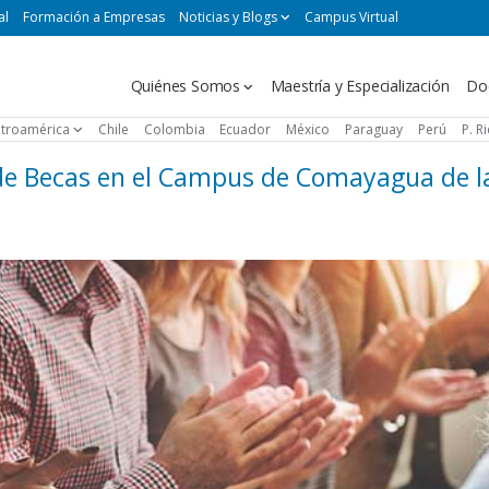
al
Formación a Empresas
Noticias y Blogs
Campus Virtual
Navegación
Quiénes Somos
Maestría y Especialización
Do
principal
troamérica
Chile
Colombia
Ecuador
México
Paraguay
Perú
P. R
de Becas en el Campus de Comayagua de l