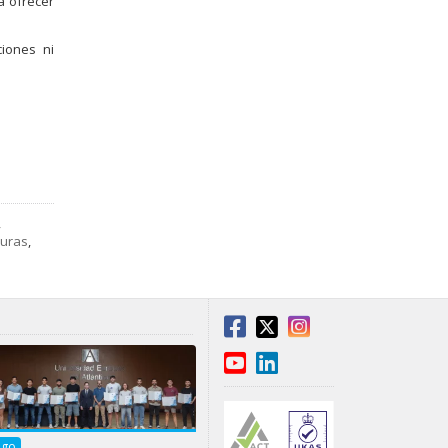
 ofrecer
ciones ni
,
uras
,
Ago