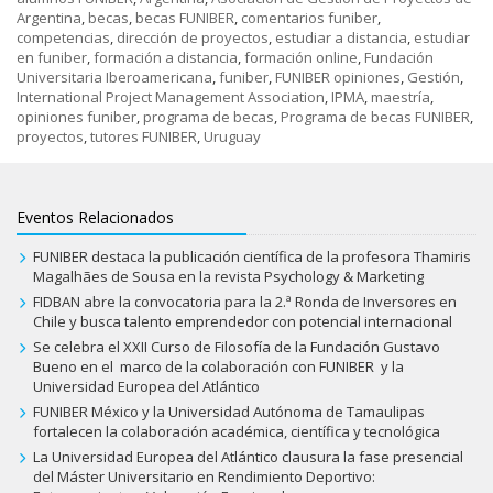
Argentina
,
becas
,
becas FUNIBER
,
comentarios funiber
,
competencias
,
dirección de proyectos
,
estudiar a distancia
,
estudiar
en funiber
,
formación a distancia
,
formación online
,
Fundación
Universitaria Iberoamericana
,
funiber
,
FUNIBER opiniones
,
Gestión
,
International Project Management Association
,
IPMA
,
maestría
,
opiniones funiber
,
programa de becas
,
Programa de becas FUNIBER
,
proyectos
,
tutores FUNIBER
,
Uruguay
Eventos Relacionados
FUNIBER destaca la publicación científica de la profesora Thamiris
Magalhães de Sousa en la revista Psychology & Marketing
FIDBAN abre la convocatoria para la 2.ª Ronda de Inversores en
Chile y busca talento emprendedor con potencial internacional
Se celebra el XXII Curso de Filosofía de la Fundación Gustavo
Bueno en el marco de la colaboración con FUNIBER y la
Universidad Europea del Atlántico
FUNIBER México y la Universidad Autónoma de Tamaulipas
fortalecen la colaboración académica, científica y tecnológica
La Universidad Europea del Atlántico clausura la fase presencial
del Máster Universitario en Rendimiento Deportivo: