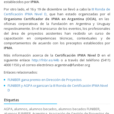
establecidos por
IPMA
.
Por otro lado, el 16 y 19 de diciembre se llevó a cabo la
III Ronda de
Certificación IPMA Nivel D
, que han estado organizadas por el
Organismo Certificador de IPMA en Argentina (OCIA)
, en las
oficinas corporativas de la Fundación en Argentina y Uruguay
respectivamente. En el transcurso de los eventos, los profesionales
del área de proyectos asistentes han recibido un curso de
capacitación en competencias técnicas, contextuales y de
comportamientos de acuerdo con los preceptos establecidos por
IPMA
.
Más información acerca de la
Certificación IPMA Nivel D
en el
siguiente enlace
http://fnbr.es/44b
o a través del teléfono
(
5411)
4000 1150 y el correo electrónico argentina@funiber.org
Enlaces relacionados:
FUNIBER gana premio en Dirección de Proyectos
FUNIBER y AGPA organizan la III Ronda de Certificación IPMA Nivel
D
Etiquetas
AGPA
,
alumnos
,
alumnos becados
,
alumnos becados FUNIBER
,
alumnos FUNIBER
,
Argentina
,
Asociación de Gestión de Proyectos de