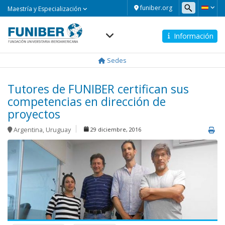
Maestría
funiber.org
Maestría y Especialización
y
Especialización
Información
Navegación
principal
Sedes
Tutores de FUNIBER certifican sus
competencias en dirección de
proyectos
Argentina
,
Uruguay
29 diciembre, 2016