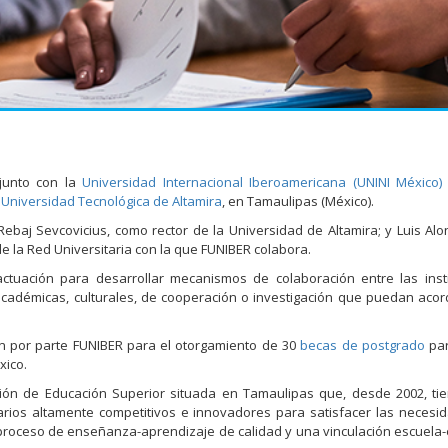
 junto con la
Universidad Internacional Iberoamericana (UNINI México)
a
Universidad Tecnológica de Altamira
, en Tamaulipas (México).
ebaj Sevcovicius, como rector de la Universidad de Altamira; y Luis Alo
 la Red Universitaria con la que FUNIBER colabora.
ctuación para desarrollar mecanismos de colaboración entre las inst
 académicas, culturales, de cooperación o investigación que puedan acor
n por parte FUNIBER para el otorgamiento de 30
becas de postgrado
par
xico.
ción de Educación Superior situada en Tamaulipas que, desde 2002, t
tarios altamente competitivos e innovadores para satisfacer las necesi
un proceso de enseñanza-aprendizaje de calidad y una vinculación escuel