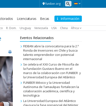
funiber.org
ctorados
Licenciaturas
Becas
Información
ico
R. Dom.
Uruguay
Venezuela
USA
China
África
e
Eventos Relacionados
FIDBAN abre la convocatoria para la 2.ª
Ronda de Inversores en Chile y busca
talento emprendedor con potencial
internacional
Se celebra el XXII Curso de Filosofía de
la Fundación Gustavo Bueno en el
marco de la colaboración con FUNIBER y
la Universidad Europea del Atlántico
FUNIBER México y la Universidad
Autónoma de Tamaulipas fortalecen la
colaboración académica, científica y
tecnológica
La Universidad Europea del Atlántico
clausura la fase presencial del Máster