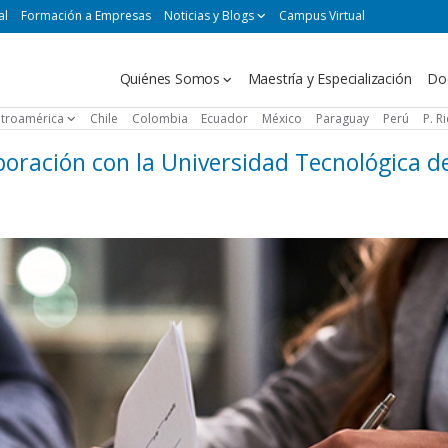
al
Formación a Empresas
Noticias y Blogs
Campus Virtual
Navegación
Quiénes Somos
Maestría y Especialización
Do
principal
troamérica
Chile
Colombia
Ecuador
México
Paraguay
Perú
P. R
oración con la Universidad Tecnológica d