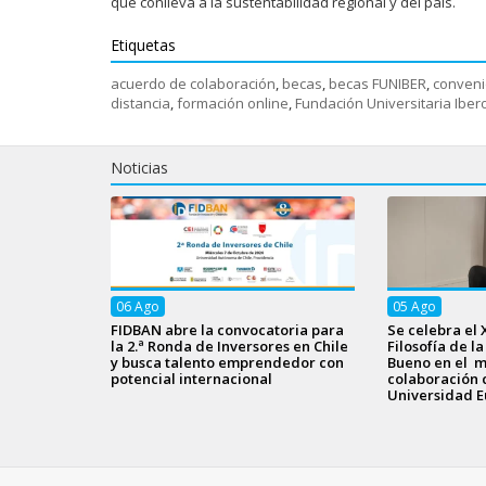
que conlleva a la sustentabilidad regional y del país.
Etiquetas
acuerdo de colaboración
,
becas
,
becas FUNIBER
,
conveni
distancia
,
formación online
,
Fundación Universitaria Ibe
Noticias
06
Ago
05
Ago
FIDBAN abre la convocatoria para
Se celebra el 
la 2.ª Ronda de Inversores en Chile
Filosofía de l
y busca talento emprendedor con
Bueno en el m
potencial internacional
colaboración 
Universidad E