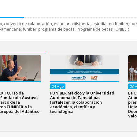
o
,
convenio de colaboración
,
estudiar a distancia
,
estudiar en funiber
,
for
roamericana
,
funiber
,
programa de becas
,
Programa de becas FUNIBER
04
Ago
03
XXII Curso de
FUNIBER México y la Universidad
La U
a Fundación Gustavo
Autónoma de Tamaulipas
Atlá
arco de la
fortalecen la colaboración
pres
con FUNIBER y la
académica, científica y
Univ
uropea del Atlántico
tecnológica
Depo
Valo