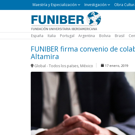
Maestría
Maestría y Especialización
Investigación
Obra Cultur
y
Especialización
España
Italia
Portugal
Argentina
Bolivia
Brasil
Cen
FUNIBER firma convenio de colab
Altamira
Global - Todos los países
,
México
17 enero, 2019