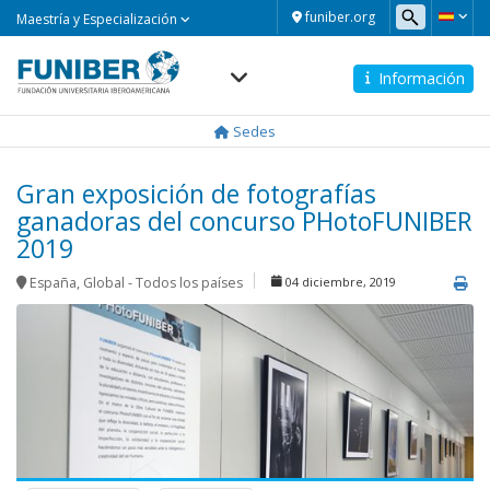
Maestría
funiber.org
Maestría y Especialización
y
Especialización
Información
Navegación
principal
Sedes
Gran exposición de fotografías
ganadoras del concurso PHotoFUNIBER
2019
España
,
Global - Todos los países
04 diciembre, 2019