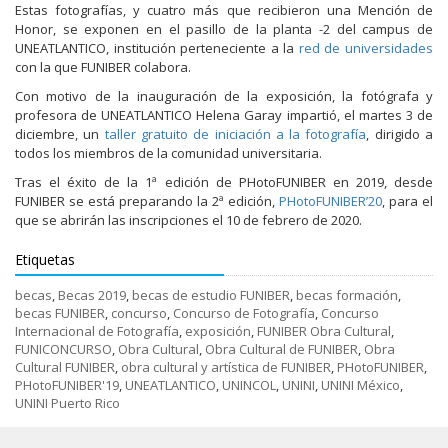
Estas fotografías, y cuatro más que recibieron una Mención de
Honor, se exponen en el pasillo de la planta -2 del campus de
UNEATLANTICO, institución perteneciente a la
red de universidades
con la que FUNIBER colabora.
Con motivo de la inauguración de la exposición, la fotógrafa y
profesora de UNEATLANTICO Helena Garay impartió, el martes 3 de
diciembre, un
taller gratuito de iniciación a la fotografía
, dirigido a
todos los miembros de la comunidad universitaria.
Tras el éxito de la 1ª edición de PHotoFUNIBER en 2019, desde
FUNIBER se está preparando la 2ª edición,
PHotoFUNIBER’20
, para el
que se abrirán las inscripciones el 10 de febrero de 2020.
Etiquetas
becas
,
Becas 2019
,
becas de estudio FUNIBER
,
becas formación
,
becas FUNIBER
,
concurso
,
Concurso de Fotografía
,
Concurso
Internacional de Fotografía
,
exposición
,
FUNIBER Obra Cultural
,
FUNICONCURSO
,
Obra Cultural
,
Obra Cultural de FUNIBER
,
Obra
Cultural FUNIBER
,
obra cultural y artística de FUNIBER
,
PHotoFUNIBER
,
PHotoFUNIBER'19
,
UNEATLANTICO
,
UNINCOL
,
UNINI
,
UNINI México
,
UNINI Puerto Rico