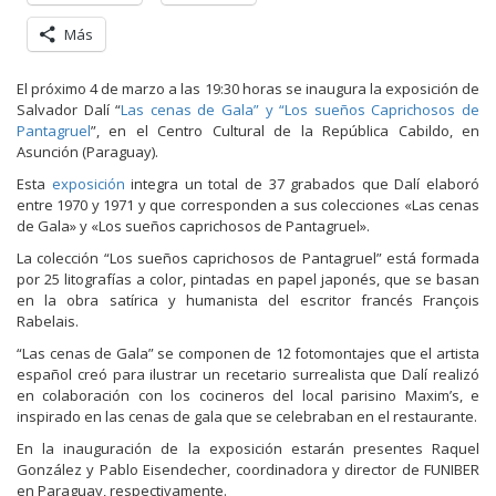
Más
El próximo 4 de marzo a las 19:30 horas se inaugura la exposición de
Salvador Dalí “
Las cenas de Gala” y “Los sueños Caprichosos de
Pantagruel
”, en el Centro Cultural de la República Cabildo, en
Asunción (Paraguay).
Esta
exposición
integra un total de 37 grabados que Dalí elaboró
entre 1970 y 1971 y que corresponden a sus colecciones «Las cenas
de Gala» y «Los sueños caprichosos de Pantagruel».
La colección “Los sueños caprichosos de Pantagruel” está formada
por 25 litografías a color, pintadas en papel japonés, que se basan
en la obra satírica y humanista del escritor francés François
Rabelais.
“Las cenas de Gala” se componen de 12 fotomontajes que el artista
español creó para ilustrar un recetario surrealista que Dalí realizó
en colaboración con los cocineros del local parisino Maxim’s, e
inspirado en las cenas de gala que se celebraban en el restaurante.
En la inauguración de la exposición estarán presentes Raquel
González y Pablo Eisendecher, coordinadora y director de FUNIBER
en Paraguay, respectivamente.