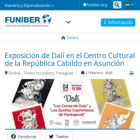
Maestría
funiber.org
Maestría y Especialización
y
Especialización
Información
Navegación
principal
Sedes
Exposición de Dalí en el Centro Cultural
de la República Cabildo en Asunción
Global - Todos los países
,
Paraguay
17 febrero, 2020
Facebook
Twitter