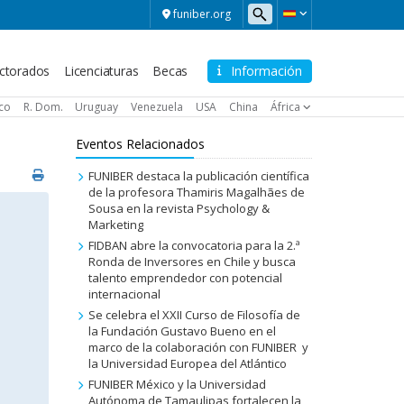
funiber.org
ctorados
Licenciaturas
Becas
Información
ico
R. Dom.
Uruguay
Venezuela
USA
China
África
Eventos Relacionados
FUNIBER destaca la publicación científica
de la profesora Thamiris Magalhães de
Sousa en la revista Psychology &
Marketing
FIDBAN abre la convocatoria para la 2.ª
Ronda de Inversores en Chile y busca
talento emprendedor con potencial
internacional
Se celebra el XXII Curso de Filosofía de
la Fundación Gustavo Bueno en el
marco de la colaboración con FUNIBER y
la Universidad Europea del Atlántico
FUNIBER México y la Universidad
Autónoma de Tamaulipas fortalecen la