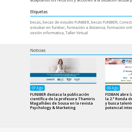
Etiquetas
becas
,
becas de estudio FUNIBER
,
becas FUNIBER
,
Conec
estudiar en funiber
,
formación a distancia
,
formación onl
sesión informativa
,
Taller Virtual
Noticias
07
Ago
06
Ago
FUNIBER destaca la publicación
FIDBAN abre l
científica de la profesora Thamiris
la 2.ª Ronda d
Magalhães de Sousa en la revista
y busca talen
Psychology & Marketing
potencial inte