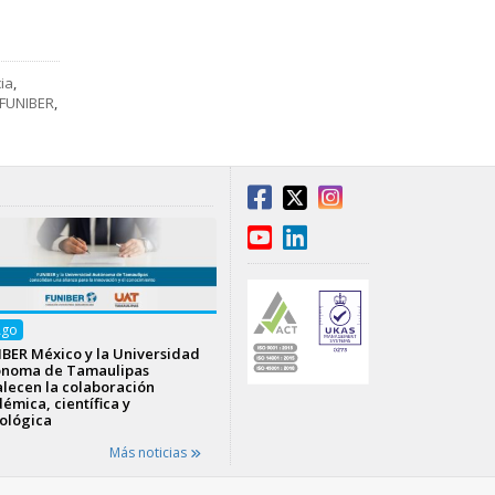
ia
,
 FUNIBER
,
Ago
BER México y la Universidad
ónoma de Tamaulipas
alecen la colaboración
émica, científica y
ológica
Más noticias