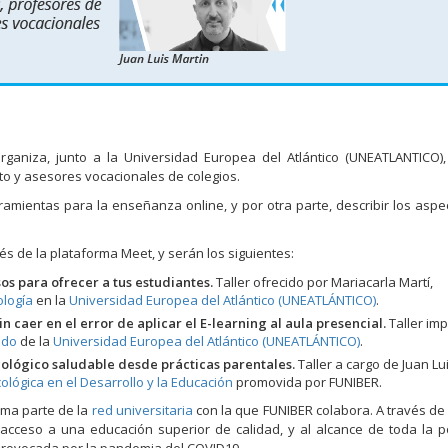
rganiza, junto a la Universidad Europea del Atlántico (UNEATLANTICO),
ato y asesores vocacionales de colegios.
erramientas para la enseñanza online, y por otra parte, describir los asp
avés de la plataforma Meet, y serán los siguientes:
os para ofrecer a tus estudiantes.
Taller ofrecido por Mariacarla Martí,
ología
en la
Universidad Europea del Atlántico (UNEATLÁNTICO)
.
caer en el error de aplicar el E-learning al aula presencial.
Taller imp
ado
de la
Universidad Europea del Atlántico (UNEATLÁNTICO)
.
cológico saludable desde prácticas parentales.
Taller a cargo de Juan Lu
ológica en el Desarrollo y la Educación
promovida por FUNIBER.
rma parte de la
red universitaria
con la que FUNIBER colabora. A través de 
l acceso a una educación superior de calidad, y al alcance de toda la p
 provocada por la pandemia del COVID19.