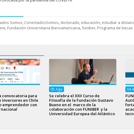
tados Somos
,
ConectadosSomos
,
doctorado
,
educación
,
estudiar a distanc
ine
,
Fundación Universitaria Iberoamericana
,
funiber
,
Programa de becas
05
Ago
04
a convocatoria para
Se celebra el XXII Curso de
FUNI
e Inversores en Chile
Filosofía de la Fundación Gustavo
Aut
to emprendedor con
Bueno en el marco de la
fort
rnacional
colaboración con FUNIBER y la
acad
Universidad Europea del Atlántico
tecn