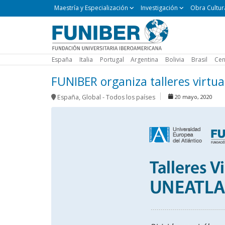
Maestría
Maestría y Especialización
Investigación
Obra Cultur
y
Especialización
España
Italia
Portugal
Argentina
Bolivia
Brasil
Cen
FUNIBER organiza talleres virtua
España
,
Global - Todos los países
20 mayo, 2020