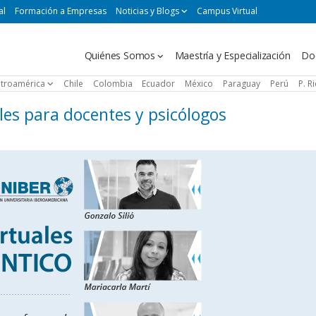
al
Formación a Empresas
Noticias y Blogs
Campus Virtual
Navegación
Quiénes Somos
Maestría y Especialización
Do
principal
troamérica
Chile
Colombia
Ecuador
México
Paraguay
Perú
P. R
les para docentes y psicólogos