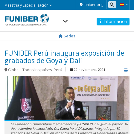
Maestría
funiber.org
Maestría y Especialización
y
Especialización
Información
Navegación
principal
Sedes
FUNIBER Perú inaugura exposición de
grabados de Goya y Dalí
Global - Todos los países
,
Perú
29 noviembre, 2021
La Fundación Universitaria Iberoamericana (FUNIBER) inauguró el pasado 18
de noviembre la exposición Del Capricho al Disparate, integrada por 80
grabados de Goya y Dalí, en el Centro de las Artes de la Universidad Católica