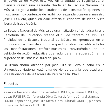
El jueves 26 de Mayo, esta vez en la ciudad de Tegucigalpa, el
pianista realizó una segunda charla en la Escuela Nacional de
Música, dirigida a todos los estudiantes de la institución, quienes se
mostraron muy contentos de recibir por segunda ocasión al maestro
José Luis Nieto, quien en 2018 ofreció el concierto de Piano Suite
Iberia de Isaac Albéniz.
La Escuela Nacional de Música es una institución oficial adscrita a la
Secretaría de Educación creada el 13 de febrero de 1953. La
finalidad de la Escuela Nacional de Música es «promover en el
hondureño cambios de conducta que lo vuelvan sensible a todas
las manifestaciones estético-musicales convirtiéndolo en un
vehículo de acción educativa que redunde en la superación en la
superación del status cultural del país».
La última charla ofrecida por José Luis se llevó a cabo en la
Universidad Nacional Autónoma de Honduras, a la que acudieron
los estudiantes de la Carrera de Música de la UNAH.
Etiquetas
alumnos becados
,
alumnos becados FUNIBER
,
alumnos FUNIBER
,
becas FUNIBER
,
Conferencia Obra Cultural
,
formación a distancia
,
FUNIBER opiniones
,
José Luis Nieto
,
Obra Cultural FUNIBER
,
pianista
,
Programa de becas FUNIBER