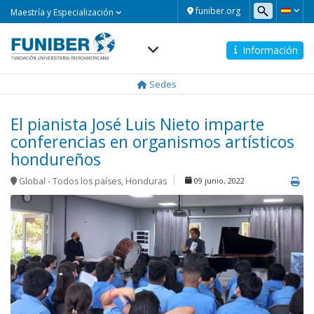
Maestría
funiber.org
Maestría y Especialización
y
Especialización
Información
Navegación
principal
Sedes
El pianista José Luis Nieto imparte
conferencias en organismos artísticos
hondureños
Global - Todos los países
,
Honduras
09 junio, 2022