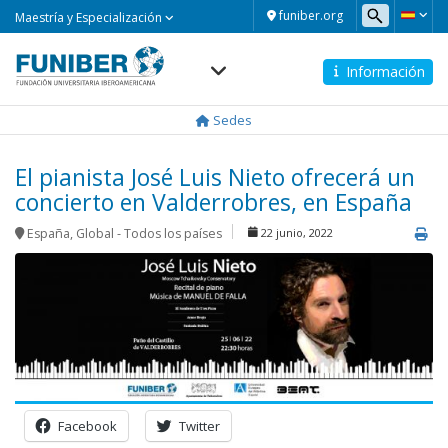
Maestría
funiber.org
Maestría y Especialización
y
Especialización
Información
Navegación
principal
Sedes
El pianista José Luis Nieto ofrecerá un
concierto en Valderrobres, en España
España
,
Global - Todos los países
22 junio, 2022
Facebook
Twitter