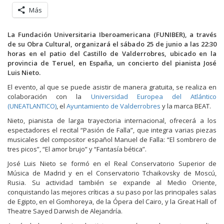
Más
La Fundación Universitaria Iberoamericana (FUNIBER), a través
de su Obra Cultural, organizará el sábado 25 de junio a las 22:30
horas en el patio del Castillo de Valderrobres, ubicado en la
provincia de Teruel, en España, un concierto del pianista José
Luis Nieto.
El evento, al que se puede asistir de manera gratuita, se realiza en
colaboración con la
Universidad Europea del Atlántico
(UNEATLANTICO)
, el
Ayuntamiento de Valderrobres
y la marca BEAT.
Nieto, pianista de larga trayectoria internacional, ofrecerá a los
espectadores el recital “Pasión de Falla”, que integra varias piezas
musicales del compositor español Manuel de Falla: “El sombrero de
tres picos”, “El amor brujo” y “Fantasía bética”.
José Luis Nieto se formó en el Real Conservatorio Superior de
Música de Madrid y en el Conservatorio Tchaikovsky de Moscú,
Rusia. Su actividad también se expande al Medio Oriente,
conquistando las mejores críticas a su paso por las principales salas
de Egipto, en el Gomhoreya, de la Ópera del Cairo, y la Great Hall of
Theatre Sayed Darwish de Alejandría.