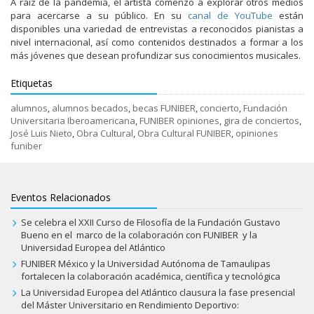
A raíz de la pandemia, el artista comenzó a explorar otros medios
para acercarse a su público. En su
canal de YouTube
están
disponibles una variedad de entrevistas a reconocidos pianistas a
nivel internacional, así como contenidos destinados a formar a los
más jóvenes que desean profundizar sus conocimientos musicales.
Etiquetas
alumnos
,
alumnos becados
,
becas FUNIBER
,
concierto
,
Fundación
Universitaria Iberoamericana
,
FUNIBER opiniones
,
gira de conciertos
,
José Luis Nieto
,
Obra Cultural
,
Obra Cultural FUNIBER
,
opiniones
funiber
Eventos Relacionados
Se celebra el XXII Curso de Filosofía de la Fundación Gustavo
Bueno en el marco de la colaboración con FUNIBER y la
Universidad Europea del Atlántico
FUNIBER México y la Universidad Autónoma de Tamaulipas
fortalecen la colaboración académica, científica y tecnológica
La Universidad Europea del Atlántico clausura la fase presencial
del Máster Universitario en Rendimiento Deportivo: