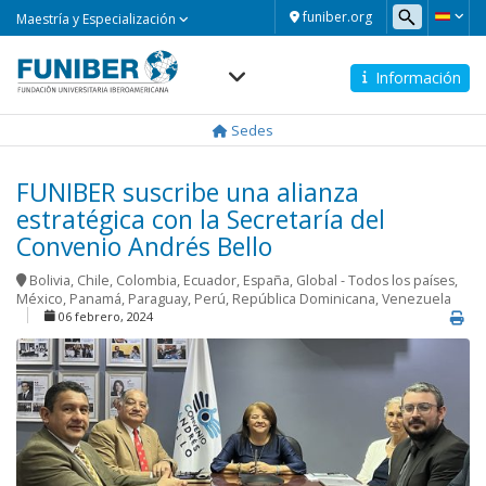
Maestría
funiber.org
Maestría y Especialización
y
Especialización
Información
Navegación
principal
Sedes
FUNIBER suscribe una alianza
estratégica con la Secretaría del
Convenio Andrés Bello
Bolivia
,
Chile
,
Colombia
,
Ecuador
,
España
,
Global - Todos los países
,
México
,
Panamá
,
Paraguay
,
Perú
,
República Dominicana
,
Venezuela
06 febrero, 2024