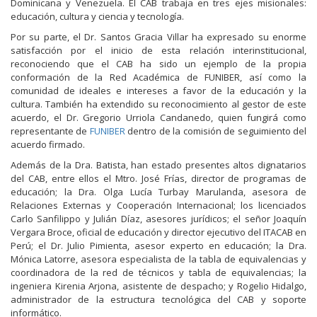
Dominicana y Venezuela. El CAB trabaja en tres ejes misionales:
educación, cultura y ciencia y tecnología.
Por su parte, el Dr. Santos Gracia Villar ha expresado su enorme
satisfacción por el inicio de esta relación interinstitucional,
reconociendo que el CAB ha sido un ejemplo de la propia
conformación de la Red Académica de FUNIBER, así como la
comunidad de ideales e intereses a favor de la educación y la
cultura. También ha extendido su reconocimiento al gestor de este
acuerdo, el Dr. Gregorio Urriola Candanedo, quien fungirá como
representante de
FUNIBER
dentro de la comisión de seguimiento del
acuerdo firmado.
Además de la Dra. Batista, han estado presentes altos dignatarios
del CAB, entre ellos el Mtro. José Frías, director de programas de
educación; la Dra. Olga Lucía Turbay Marulanda, asesora de
Relaciones Externas y Cooperación Internacional; los licenciados
Carlo Sanfilippo y Julián Díaz, asesores jurídicos; el señor Joaquín
Vergara Broce, oficial de educación y director ejecutivo del ITACAB en
Perú; el Dr. Julio Pimienta, asesor experto en educación; la Dra.
Mónica Latorre, asesora especialista de la tabla de equivalencias y
coordinadora de la red de técnicos y tabla de equivalencias; la
ingeniera Kirenia Arjona, asistente de despacho; y Rogelio Hidalgo,
administrador de la estructura tecnológica del CAB y soporte
informático.