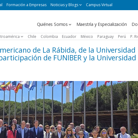
al
Formación a Empresas
Noticias y Blogs
Campus Virtual
Navegación
Quiénes Somos
Maestría y Especialización
Do
principal
troamérica
Chile
Colombia
Ecuador
México
Paraguay
Perú
P. R
oamericano de La Rábida, de la Universidad
participación de FUNIBER y la Universidad