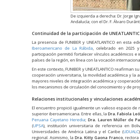
De izquierda a derecha: Dr. Jorge Ign
Andalucía; con el Dr. F. Álvaro Durán
Continuidad de la participación de UNEATLANTIC
La presencia de FUNIBER y UNEATLANTICO en esta edici
Iberoamericano de La Rábida
, celebrado en 2025 y
participación permitió fortalecer vínculos académicos e
países de la región, en línea con la vocación internacio
En este contexto, FUNIBER y UNEATLANTICO reafirman su
cooperación universitaria, la movilidad académica y la 
mayores niveles de integración académica y cooperación i
los mecanismos de circulación del conocimiento y de pro
Relaciones institucionales y vinculaciones acadé
El encuentro propició igualmente un valioso espacio de 
superior iberoamericana. Entre ellas, la
Dra. Fabiola Le
Peruana Cayetano Heredia
;
Dra.
Lauren Müller de P
(
UPSA
), institución universitaria de referencia en Boli
Universidades de América Latina y el Caribe (
UDUALC
regional. Asimismo, la
Dra. Kitty Gaona Franco
, rectora