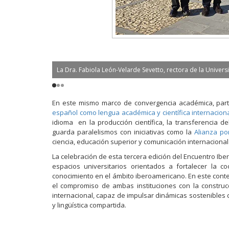
con el Dr. F.
La Dra. Fabiola León-Velarde Sevetto, rectora de la Univer
En este mismo marco de convergencia académica, part
español como lengua académica y científica internaciona
idioma en la producción científica, la transferencia d
guarda paralelismos con iniciativas como la
Alianza po
ciencia, educación superior y comunicación internacional
La celebración de esta tercera edición del Encuentro Ib
espacios universitarios orientados a fortalecer la co
conocimiento en el ámbito iberoamericano. En este contex
el compromiso de ambas instituciones con la constru
internacional, capaz de impulsar dinámicas sostenibles 
y lingüística compartida.