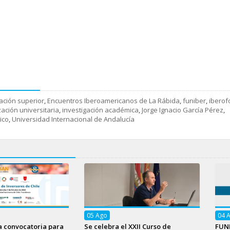
ación superior
,
Encuentros Iberoamericanos de La Rábida
,
funiber
,
iberof
zación universitaria
,
investigación académica
,
Jorge Ignacio García Pérez
,
ico
,
Universidad Internacional de Andalucía
05
Ago
04
a convocatoria para
Se celebra el XXII Curso de
FUNI