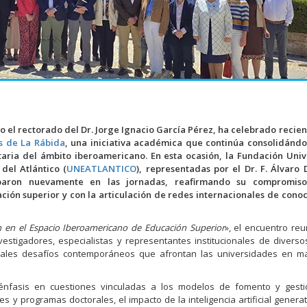
ajo el rectorado del Dr. Jorge Ignacio García Pérez, ha celebrado reci
s de La Rábida
, una iniciativa académica que continúa consolidánd
itaria del ámbito iberoamericano. En esta ocasión, la Fundación Univ
del Atlántico (
UNEATLANTICO
), representadas por el Dr. F. Álvaro
iparon nuevamente en las jornadas, reafirmando su compromis
ión superior y con la articulación de redes internacionales de cono
 en el Espacio Iberoamericano de Educación Superior
», el encuentro reu
estigadores, especialistas y representantes institucionales de diverso
pales desafíos contemporáneos que afrontan las universidades en ma
 énfasis en cuestiones vinculadas a los modelos de fomento y gesti
es y programas doctorales, el impacto de la inteligencia artificial generat