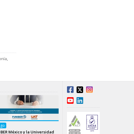
onía
,
Ago
BER México y la Universidad