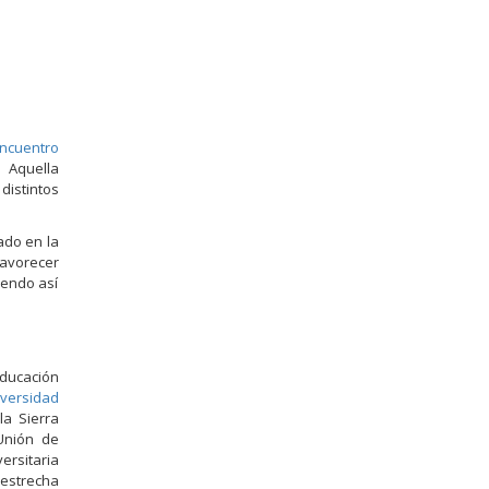
Encuentro
 Aquella
distintos
ado en la
favorecer
iendo así
educación
versidad
la Sierra
 Unión de
ersitaria
 estrecha