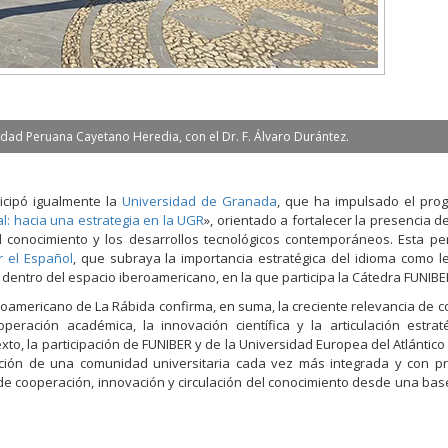
sidad Peruana Cayetano Heredia, con el Dr. F. Álvaro Durántez.
icipó igualmente la
Universidad de Granada
, que ha impulsado el pro
l: hacia una estrategia en la UGR
», orientado a fortalecer la presencia d
el conocimiento y los desarrollos tecnológicos contemporáneos. Esta pe
r el Español
, que subraya la importancia estratégica del idioma como 
 dentro del espacio iberoamericano, en la que participa la Cátedra FUNIBE
eroamericano de La Rábida confirma, en suma, la creciente relevancia de c
operación académica, la innovación científica y la articulación estrat
to, la participación de FUNIBER y de la Universidad Europea del Atlántico
cción de una comunidad universitaria cada vez más integrada y con p
de cooperación, innovación y circulación del conocimiento desde una base