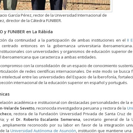
acio García Pérez, rector de la Universidad Internacional de
tez, director de la Cátedra FUNIBER.
O y FUNIBER en La Rábida
ón da continuidad a la participación de ambas instituciones en el
II 
 centrado entonces en la gobernanza universitaria iberoamericana.
 institucionales con universidades y organismos de educación superior de 
nal iberoamericana que caracteriza a ambas entidades.
 compromiso con la consolidación de un espacio de conocimiento sustent
articulación de redes científicas internacionales. De este modo se busca 
ntelectual entre las universidades del Espacio de la Iberofonía, fortalec
yección internacional de la educación superior en español y portugués.
micas
relación académica e institucional con destacadas personalidades de la 
ón-Velarde Sevetto
, reconocida investigadora peruana y rectora de la
Uni
acheco
, rectora de la Fundación Universidad Privada de Santa Cruz de 
via; y el
Dr. Roberto Escalante Semerena
, secretario general de la
), ampliamente reconocido por su labor en favor de la integración univ
 de la
Universidad Autónoma de Asunción
, institución que mantiene una