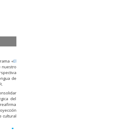
La Dra. Lauren Müller de Pacheco, rectora de la Fundación Universida
grama «
El
e nuestro
rspectiva
lengua de
R.
onsolidar
égica del
 reafirma
royección
 cultural