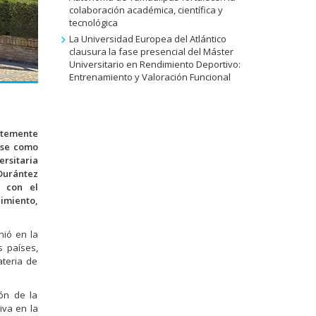
colaboración académica, científica y
tecnológica
La Universidad Europea del Atlántico
clausura la fase presencial del Máster
Universitario en Rendimiento Deportivo:
Entrenamiento y Valoración Funcional
entemente
ose como
ersitaria
 Durántez
o con el
cimiento,
nió en la
s países,
teria de
ón de la
iva en la