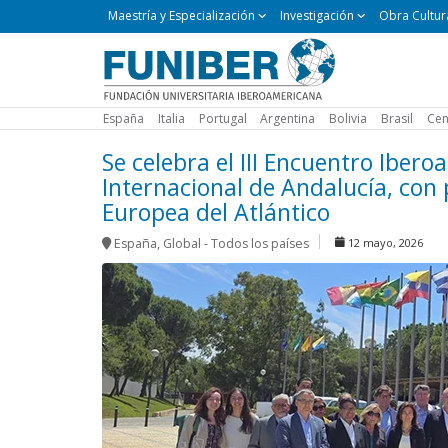
Maestría
Maestría y Especialización
Investigación
Obra Cultur
y
Especialización
España
Italia
Portugal
Argentina
Bolivia
Brasil
Cen
Se celebra el III Encuentro Iber
Internacional de Andalucía, con 
Europea del Atlántico
España
,
Global - Todos los países
12 mayo, 2026