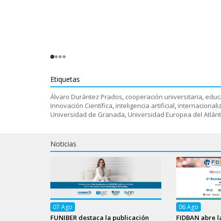
Etiquetas
Álvaro Durántez Prados
,
cooperación universitaria
,
educ
Innovación Científica
,
inteligencia artificial
,
internacionali
Universidad de Granada
,
Universidad Europea del Atlánt
Noticias
07
Ago
06
Ago
FUNIBER destaca la publicación
FIDBAN abre l