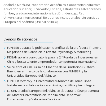
Anabella Machuca
,
cooperación académica
,
Cooperación educativa
,
educación superior
,
El Salvador
,
España
,
estudiantes salvadoreños
,
funiber
,
graduación
,
internacionalización
,
liderazgo
,
Red
Universitaria Internacional
,
Relaciones Institucionales
,
Universidad
Europea del Atlántico (UNEATLANTICO)
Eventos Relacionados
FUNIBER destaca la publicación científica de la profesora Thamiris
Magalhães de Sousa en la revista Psychology & Marketing
FIDBAN abre la convocatoria para la 2.ª Ronda de Inversores en
Chile y busca talento emprendedor con potencial internacional
Se celebra el XXII Curso de Filosofía de la Fundación Gustavo
Bueno en el marco de la colaboración con FUNIBER y la
Universidad Europea del Atlántico
FUNIBER México y la Universidad Autónoma de Tamaulipas
fortalecen la colaboración académica, científica y tecnológica
La Universidad Europea del Atlántico clausura la fase presencial
del Máster Universitario en Rendimiento Deportivo:
Entrenamiento y Valoración Funcional