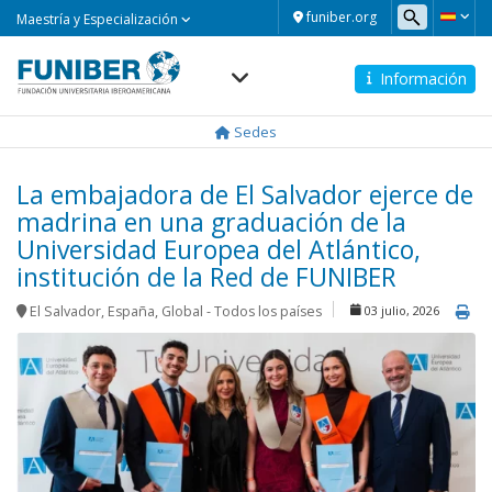
Maestría
funiber.org
Maestría y Especialización
y
Especialización
Información
Navegación
principal
Sedes
La embajadora de El Salvador ejerce de
madrina en una graduación de la
Universidad Europea del Atlántico,
institución de la Red de FUNIBER
El Salvador
,
España
,
Global - Todos los países
03 julio, 2026