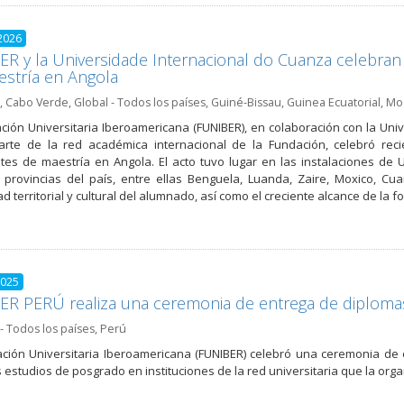
2026
R y la Universidade Internacional do Cuanza celebran 
stría en Angola
,
Cabo Verde
,
Global - Todos los países
,
Guiné-Bissau
,
Guinea Ecuatorial
,
Mo
ción Universitaria Iberoamericana (FUNIBER), en colaboración con la Univ
arte de la red académica internacional de la Fundación, celebró re
tes de maestría en Angola. El acto tuvo lugar en las instalaciones d
 provincias del país, entre ellas Benguela, Luanda, Zaire, Moxico, Cu
ad territorial y cultural del alumnado, así como el creciente alcance de la
2025
R PERÚ realiza una ceremonia de entrega de diploma
- Todos los países
,
Perú
ción Universitaria Iberoamericana (FUNIBER) celebró una ceremonia de
s estudios de posgrado en instituciones de la red universitaria que la org