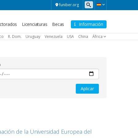
funiber.org
ctorados
Licenciaturas
Becas
Información
ico
R. Dom.
Uruguay
Venezuela
USA
China
África
a
ación de la Universidad Europea del