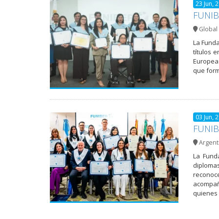
23 Jun, 
FUNIBE
Global 
La Funda
títulos 
Europea 
que form
03 Jun, 
FUNIBE
Argent
La Fund
diplomas
reconoc
acompaña
quienes 