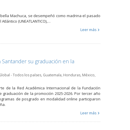
Anabella Machuca, se desempeñó como madrina el pasado
l Atlántico (UNEATLANTICO),…
Leer más
 Santander su graduación en la
Global - Todos los países
,
Guatemala
,
Honduras
,
México
,
arte de la Red Académica Internacional de la Fundación
e graduación de la promoción 2025-2026. Por tercer año
rogramas de posgrado en modalidad online participaron
ña.
Leer más