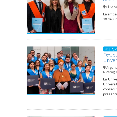
El Salv
La embaj
19 de ju
26 Jun, 
Estudi
Univer
Argent
Nicaragu
La Unive
Universi
consecut
presenci