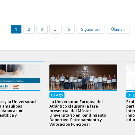
1
2
3
…
5
Siguiente
›
Última
»
03
Ago
31
J
o y la Universidad
La Universidad Europea del
Prof
Tamaulipas
Atlántico clausura la fase
part
colaboración
presencial del Máster
Inte
ntífica y
Universitario en Rendimiento
inno
Deportivo: Entrenamiento y
educ
Valoración Funcional