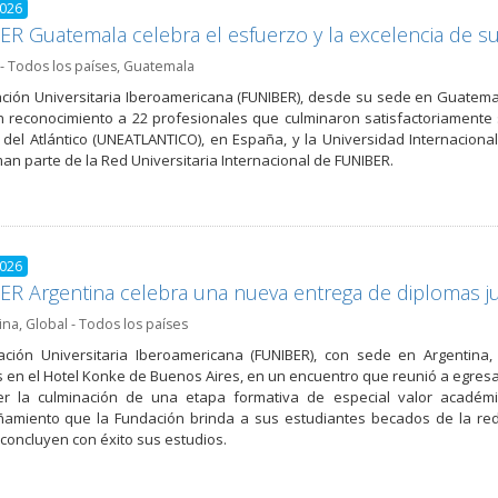
2026
R Guatemala celebra el esfuerzo y la excelencia de 
- Todos los países
,
Guatemala
ción Universitaria Iberoamericana (FUNIBER), desde su sede en Guatem
en reconocimiento a 22 profesionales que culminaron satisfactoriamente
del Atlántico (UNEATLANTICO), en España, y la Universidad Internacional
an parte de la Red Universitaria Internacional de FUNIBER.
2026
R Argentina celebra una nueva entrega de diplomas j
ina
,
Global - Todos los países
ación Universitaria Iberoamericana (FUNIBER), con sede en Argentin
 en el Hotel Konke de Buenos Aires, en un encuentro que reunió a egresa
er la culminación de una etapa formativa de especial valor académi
miento que la Fundación brinda a sus estudiantes becados de la red u
concluyen con éxito sus estudios.