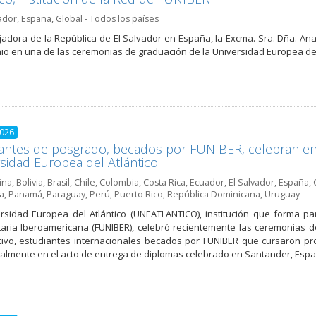
ador
,
España
,
Global - Todos los países
adora de la República de El Salvador en España, la Excma. Sra. Dña. 
nio en una de las ceremonias de graduación de la Universidad Europea de
2026
antes de posgrado, becados por FUNIBER, celebran en
sidad Europea del Atlántico
ina
,
Bolivia
,
Brasil
,
Chile
,
Colombia
,
Costa Rica
,
Ecuador
,
El Salvador
,
España
,
a
,
Panamá
,
Paraguay
,
Perú
,
Puerto Rico
,
República Dominicana
,
Uruguay
rsidad Europea del Atlántico (UNEATLANTICO), institución que forma p
taria Iberoamericana (FUNIBER), celebró recientemente las ceremonias d
ivo, estudiantes internacionales becados por FUNIBER que cursaron p
almente en el acto de entrega de diplomas celebrado en Santander, Espa