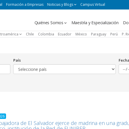
al
Formación a Empresas
Noticias y Blogs
Campus Virtual
Navegación
Quiénes Somos
Maestría y Especialización
Do
principal
troamérica
Chile
Colombia
Ecuador
México
Paraguay
Perú
P. R
País
Fech
026
ajadora de El Salvador ejerce de madrina en una gradu
ico, institución de la Red de FUNIBER