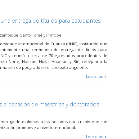
una entrega de títulos para estudiantes
zambique
,
Santo Tomé y Príncipe
ersidade Internacional do Cuanza (UNIC), institución que
cientemente una ceremonia de entrega de títulos para
e UNIC y reunió a cerca de 70 egresados procedentes de
anza Norte, Namibe, Huíla, Huambo y Bié, reflejando la
 formación de posgrado en el contexto angoleño.
Leer más
s a becados de maestrías y doctorados
 entrega de diplomas a los becados que culminaron con
anización promueve a nivel internacional.
Leer más