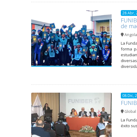
28 Abr, 
FUNIBE
de mae
Angola
La Funda
forma p
estudian
diversas
diversid
08 Dic, 
FUNIBE
Global 
La Funda
éxito su