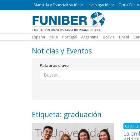
Maestría
Maestría y Especialización
Investigación
Obra Cultur
y
Especialización
España
Italia
Portugal
Argentina
Bolivia
Brasil
Cen
Noticias y Eventos
Palabras clave
Etiqueta: graduación
03 Jul, 2
La emb
Atlánt