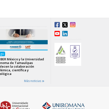
Ago
BER México y la Universidad
ónoma de Tamaulipas
alecen la colaboración
émica, científica y
ológica
Más noticias