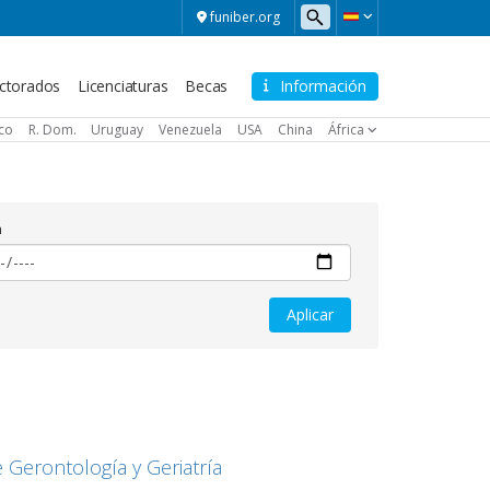
funiber.org
ctorados
Licenciaturas
Becas
Información
ico
R. Dom.
Uruguay
Venezuela
USA
China
África
a
Gerontología y Geriatría