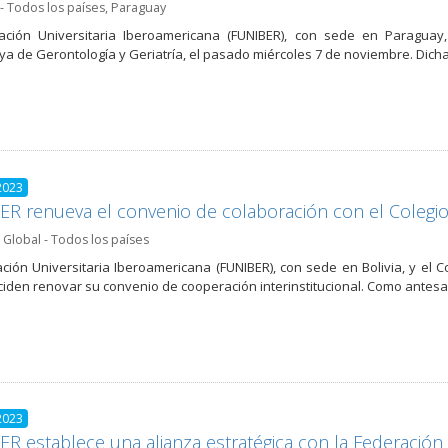
- Todos los países
,
Paraguay
ación Universitaria Iberoamericana (FUNIBER), con sede en Paraguay
a de Gerontología y Geriatría, el pasado miércoles 7 de noviembre. Dich
2023
R renueva el convenio de colaboración con el Colegi
,
Global - Todos los países
ción Universitaria Iberoamericana (FUNIBER), con sede en Bolivia, y el
ciden renovar su convenio de cooperación interinstitucional. Como antesa
2023
R establece una alianza estratégica con la Federació