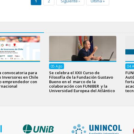
1
2
Siguiente
›
Última
»
05
Ago
04
a convocatoria para
Se celebra el XXII Curso de
FUNI
e Inversores en Chile
Filosofía de la Fundación Gustavo
Aut
to emprendedor con
Bueno en el marco de la
fort
rnacional
colaboración con FUNIBER y la
acad
Universidad Europea del Atlántico
tecn