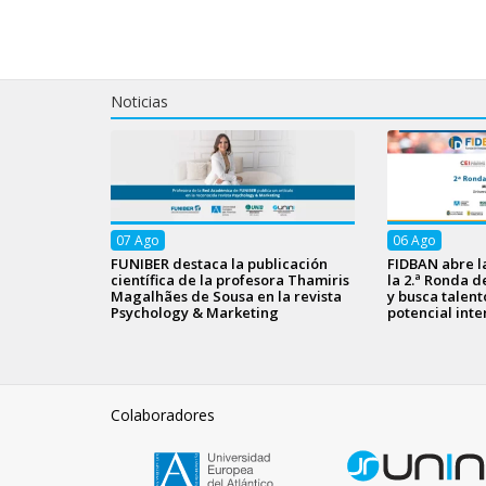
Noticias
07
Ago
06
Ago
FUNIBER destaca la publicación
FIDBAN abre l
científica de la profesora Thamiris
la 2.ª Ronda d
Magalhães de Sousa en la revista
y busca talen
Psychology & Marketing
potencial inte
Colaboradores