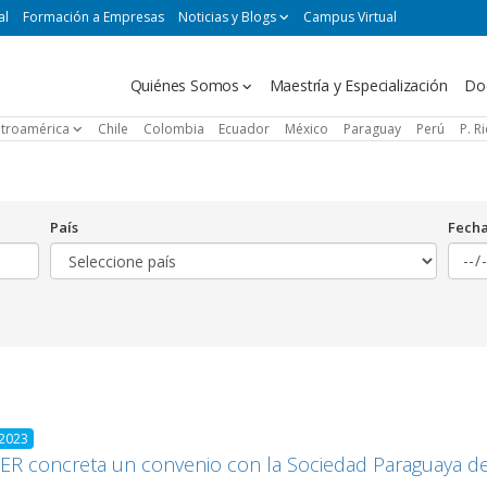
al
Formación a Empresas
Noticias y Blogs
Campus Virtual
Navegación
Quiénes Somos
Maestría y Especialización
Do
principal
troamérica
Chile
Colombia
Ecuador
México
Paraguay
Perú
P. R
País
Fech
 2023
R concreta un convenio con la Sociedad Paraguaya de 