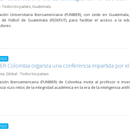
- Todos los países
,
Guatemala
ción Universitaria Iberoamericana (FUNIBER), con sede en Guatemala,
 de Fútbol de Guatemala (FEDEFUT), para facilitar el acceso a la ed
adores.
2023
R Colombia organiza una conferencia impartida por el
bia
,
Global - Todos los países
ción Iberoamericana (FUNIBER) de Colombia invita al profesor e investi
ia «Los retos de la integridad académica en la era de la inteligencia artifi
2023