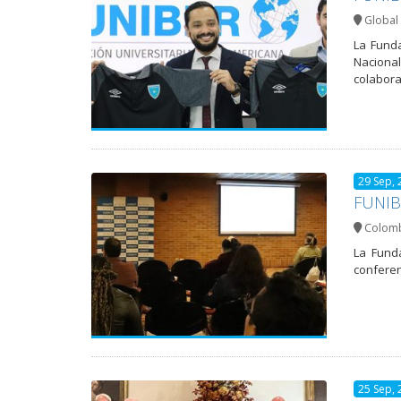
Global 
La Funda
Nacional
colabor
29 Sep, 
FUNIBE
Colom
La Funda
conferenc
25 Sep, 