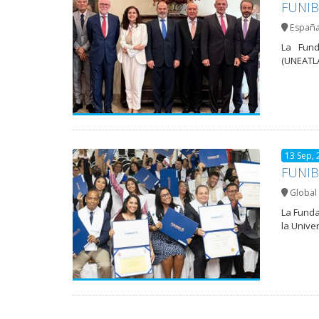
FUNIBE
Españ
La Fund
(UNEATLA
13 Sep, 
FUNIBE
Global 
La Funda
la Unive