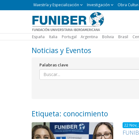
Maestría
Maestría y Especialización
Investigación
Obra Cultur
y
Especialización
España
Italia
Portugal
Argentina
Bolivia
Brasil
Cen
Noticias y Eventos
Palabras clave
Etiqueta: conocimiento
22 Nov,
FUNIBE