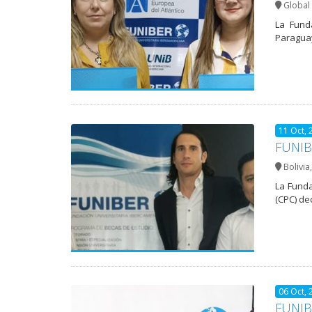
Global 
La Fund
Paraguay
11 Oct, 
FUNIBE
Bolivia
La Funda
(CPC) de
06 Oct, 
FUNIBE