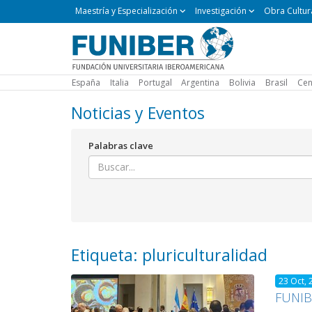
Maestría
Maestría y Especialización
Investigación
Obra Cultur
y
Especialización
España
Italia
Portugal
Argentina
Bolivia
Brasil
Cen
Noticias y Eventos
Palabras clave
Etiqueta: pluriculturalidad
23 Oct, 
FUNIBE