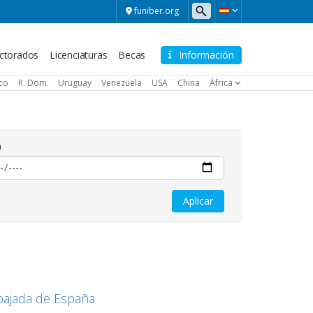
funiber.org
ctorados
Licenciaturas
Becas
Información
ico
R. Dom.
Uruguay
Venezuela
USA
China
África
a
bajada de España