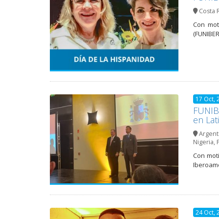
Costa 
Con mot
(FUNIBER
17 Oct, 
FUNIBE
en Lat
Argent
Nigeria
,
Con moti
Iberoame
24 Oct, 