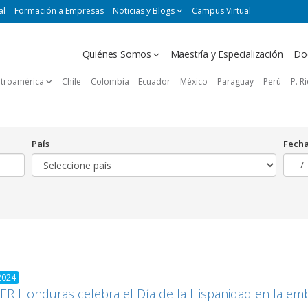
al
Formación a Empresas
Noticias y Blogs
Campus Virtual
Navegación
Quiénes Somos
Maestría y Especialización
Do
principal
troamérica
Chile
Colombia
Ecuador
México
Paraguay
Perú
P. R
País
Fech
2024
R Honduras celebra el Día de la Hispanidad en la em