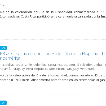
Rica
ivo de la celebración del Día de la Hispanidad, conmemorado el 12 d
), con sede en Costa Rica, participó en la ceremonia organizada por la E
2024
R asiste a las celebraciones del Día de la Hispanidad
inoamérica
ina
,
Bolivia
,
Brasil
,
Chile
,
Colombia
,
Costa Rica
,
Ecuador
,
El Salvador
,
Global - 
Panamá
,
Paraguay
,
Perú
,
República Dominicana
,
Uruguay
,
Venezuela
vo de la celebración del Día de la Hispanidad, conmemorado el 12 de oc
ricana (FUNIBER) en Latinoamérica participaron en las ceremonias organ
2023