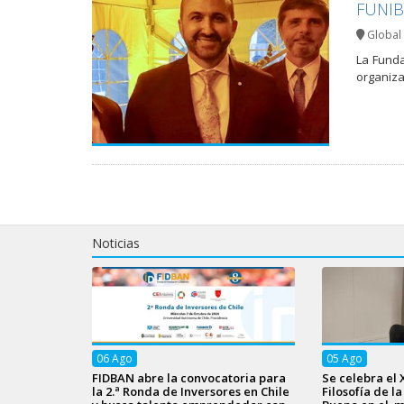
FUNIBE
Global 
La Funda
organiza
Noticias
06
Ago
05
Ago
FIDBAN abre la convocatoria para
Se celebra el 
la 2.ª Ronda de Inversores en Chile
Filosofía de l