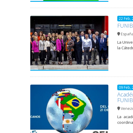
22 Feb, 
FUNIBE
Españ
La Unive
la Cáted
09 Feb, 
Académ
FUNIB
Venez
La acad
coordina