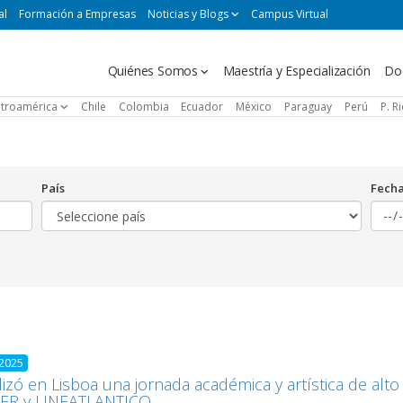
al
Formación a Empresas
Noticias y Blogs
Campus Virtual
Navegación
Quiénes Somos
Maestría y Especialización
Do
principal
troamérica
Chile
Colombia
Ecuador
México
Paraguay
Perú
P. R
País
Fech
 2025
lizó en Lisboa una jornada académica y artística de alto
ER y UNEATLANTICO