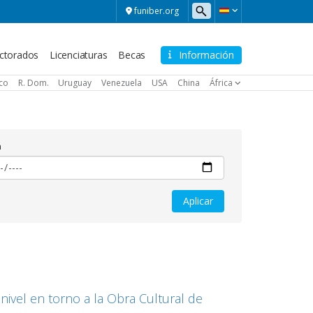
funiber.org
ctorados
Licenciaturas
Becas
Información
ico
R. Dom.
Uruguay
Venezuela
USA
China
África
a
 nivel en torno a la Obra Cultural de