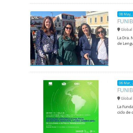
08 May,
FUNIBE
Global 
La Dra. 
de Lengu
06 Mar,
FUNIBE
Global 
La Funda
ciclo de