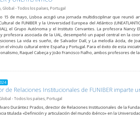
a
,
Global - Todos los países
,
Portugal
o 15 de mayo, Lisboa acogió una jornada multidisciplinar que reunió ar
Cultural de FUNIBER y la Universidad Europea del Atlántico (UNEATLANTI
UAL), el Grupo Autónoma y el Instituto Cervantes. La profesora Nancy E
 y profesora asociada de la UAL, desempeñó un papel central en la coor
siciones La vida es sueño, de Salvador Dalí, y La melodía ácida, de 
on el vínculo cultural entre España y Portugal. Para el éxito de esta inic
ionalismo, Raquel Cabeça y João Francisco Fialho, ambos profesores de l
2024
or de Relaciones Institucionales de FUNIBER imparte u
Global - Todos los países
,
Portugal
. Álvaro Durántez Prados, director de Relaciones Institucionales de la Fun
cia titulada «Definición y articulación del mundo ibérico» en la Universi