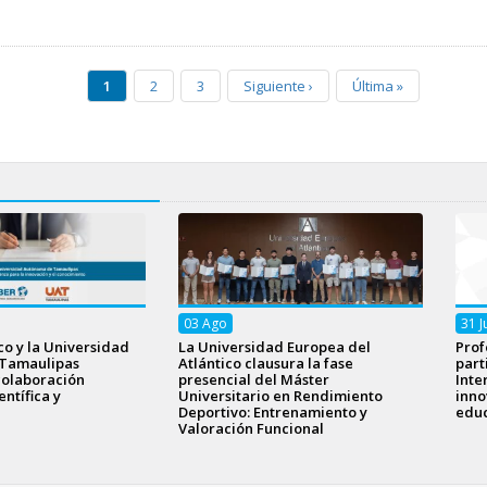
1
2
3
Siguiente
›
Última
»
03
Ago
31
J
o y la Universidad
La Universidad Europea del
Prof
Tamaulipas
Atlántico clausura la fase
part
colaboración
presencial del Máster
Inte
ntífica y
Universitario en Rendimiento
inno
Deportivo: Entrenamiento y
educ
Valoración Funcional