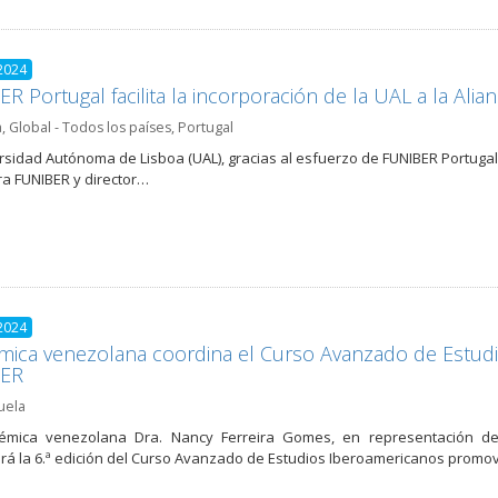
2024
R Portugal facilita la incorporación de la UAL a la Ali
a
,
Global - Todos los países
,
Portugal
rsidad Autónoma de Lisboa (UAL), gracias al esfuerzo de FUNIBER Portugal, 
ra FUNIBER y director…
2024
ica venezolana coordina el Curso Avanzado de Estud
ER
uela
émica venezolana Dra. Nancy Ferreira Gomes, en representación de l
rá la 6.ª edición del Curso Avanzado de Estudios Iberoamericanos promo