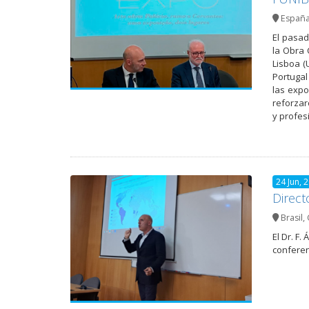
Españ
El pasad
la Obra 
Lisboa (
Portugal
las expo
reforzar
y profes
24 Jun, 
Direct
Brasil
,
El Dr. F
conferen