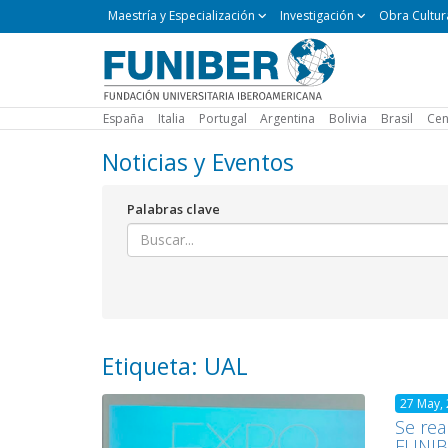
Maestría
Maestría y Especialización
Investigación
Obra Cultur
y
Especialización
España
Italia
Portugal
Argentina
Bolivia
Brasil
Cen
Noticias y Eventos
Palabras clave
Etiqueta: UAL
27 May,
Se rea
FUNIB