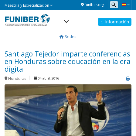
Maestría
funiber.org
Maestría y Especialización
y
Especialización
Información
Navegación
principal
Sedes
Santiago Tejedor imparte conferencias
en Honduras sobre educación en la era
digital
Honduras
04 abril, 2016