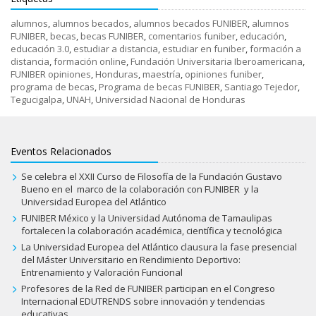
alumnos
,
alumnos becados
,
alumnos becados FUNIBER
,
alumnos
FUNIBER
,
becas
,
becas FUNIBER
,
comentarios funiber
,
educación
,
educación 3.0
,
estudiar a distancia
,
estudiar en funiber
,
formación a
distancia
,
formación online
,
Fundación Universitaria Iberoamericana
,
FUNIBER opiniones
,
Honduras
,
maestría
,
opiniones funiber
,
programa de becas
,
Programa de becas FUNIBER
,
Santiago Tejedor
,
Tegucigalpa
,
UNAH
,
Universidad Nacional de Honduras
Eventos Relacionados
Se celebra el XXII Curso de Filosofía de la Fundación Gustavo
Bueno en el marco de la colaboración con FUNIBER y la
Universidad Europea del Atlántico
FUNIBER México y la Universidad Autónoma de Tamaulipas
fortalecen la colaboración académica, científica y tecnológica
La Universidad Europea del Atlántico clausura la fase presencial
del Máster Universitario en Rendimiento Deportivo:
Entrenamiento y Valoración Funcional
Profesores de la Red de FUNIBER participan en el Congreso
Internacional EDUTRENDS sobre innovación y tendencias
educativas