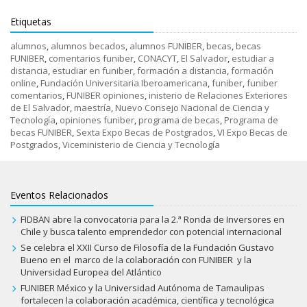
Etiquetas
alumnos
,
alumnos becados
,
alumnos FUNIBER
,
becas
,
becas
FUNIBER
,
comentarios funiber
,
CONACYT
,
El Salvador
,
estudiar a
distancia
,
estudiar en funiber
,
formación a distancia
,
formación
online
,
Fundación Universitaria Iberoamericana
,
funiber
,
funiber
comentarios
,
FUNIBER opiniones
,
inisterio de Relaciones Exteriores
de El Salvador
,
maestría
,
Nuevo Consejo Nacional de Ciencia y
Tecnología
,
opiniones funiber
,
programa de becas
,
Programa de
becas FUNIBER
,
Sexta Expo Becas de Postgrados
,
VI Expo Becas de
Postgrados
,
Viceministerio de Ciencia y Tecnología
Eventos Relacionados
FIDBAN abre la convocatoria para la 2.ª Ronda de Inversores en
Chile y busca talento emprendedor con potencial internacional
Se celebra el XXII Curso de Filosofía de la Fundación Gustavo
Bueno en el marco de la colaboración con FUNIBER y la
Universidad Europea del Atlántico
FUNIBER México y la Universidad Autónoma de Tamaulipas
fortalecen la colaboración académica, científica y tecnológica