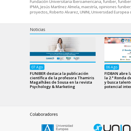
Fundación Universitaria Iberoamericana
,
funiber
,
funibe
IPMA
,
Jesús Martínez Almela
,
maestría
,
opiniones funiber
proyectos
,
Roberto Alvarez
,
UNINI
,
Universidad Europea d
Noticias
07
Ago
06
Ago
FUNIBER destaca la publicación
FIDBAN abre l
científica de la profesora Thamiris
la 2.ª Ronda d
Magalhães de Sousa en la revista
y busca talen
Psychology & Marketing
potencial inte
Colaboradores