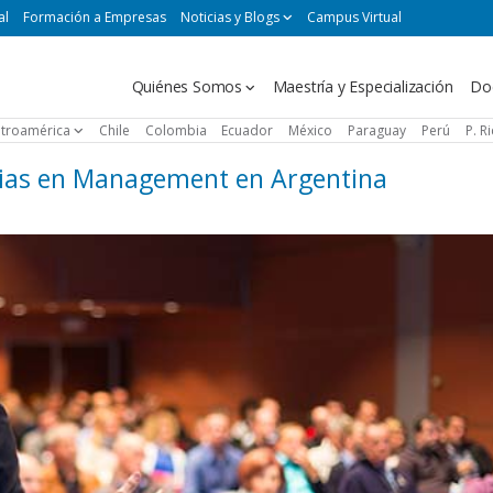
al
Formación a Empresas
Noticias y Blogs
Campus Virtual
Navegación
Quiénes Somos
Maestría y Especialización
Do
principal
troamérica
Chile
Colombia
Ecuador
México
Paraguay
Perú
P. R
ncias en Management en Argentina