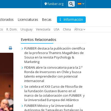
funiber.org
ctorados
Licenciaturas
Becas
Información
ico
R. Dom.
Uruguay
Venezuela
USA
China
África
Eventos Relacionados
FUNIBER destaca la publicación científica
de la profesora Thamiris Magalhães de
Sousa en la revista Psychology &
Marketing
FIDBAN abre la convocatoria para la 2.ª
Ronda de Inversores en Chile y busca
talento emprendedor con potencial
internacional
Se celebra el XXII Curso de Filosofía de
la Fundación Gustavo Bueno en el
marco de la colaboración con FUNIBER y
la Universidad Europea del Atlántico
FUNIBER México y la Universidad
Autónoma de Tamaulipas fortalecen la