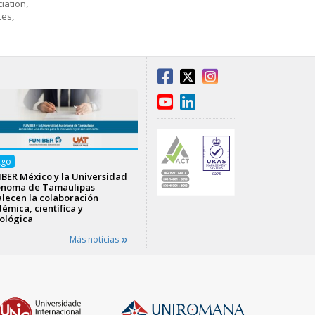
iation
,
ces
,
Ago
BER México y la Universidad
ónoma de Tamaulipas
alecen la colaboración
émica, científica y
ológica
Más noticias