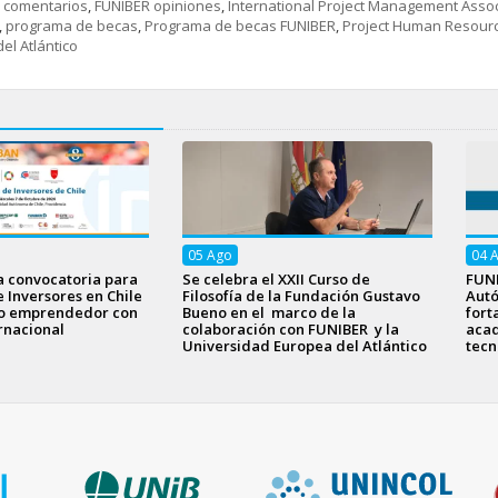
r comentarios
,
FUNIBER opiniones
,
International Project Management Assoc
,
programa de becas
,
Programa de becas FUNIBER
,
Project Human Resour
el Atlántico
05
Ago
04
a convocatoria para
Se celebra el XXII Curso de
FUNI
e Inversores en Chile
Filosofía de la Fundación Gustavo
Aut
to emprendedor con
Bueno en el marco de la
fort
rnacional
colaboración con FUNIBER y la
acad
Universidad Europea del Atlántico
tecn