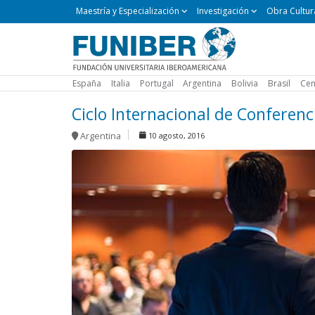
Maestría
Maestría y Especialización
Investigación
Obra Cultur
y
Especialización
España
Italia
Portugal
Argentina
Bolivia
Brasil
Cen
Ciclo Internacional de Confere
Argentina
10 agosto, 2016