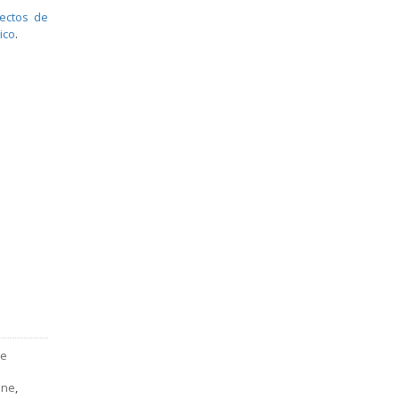
ectos de
ico
.
de
ine
,