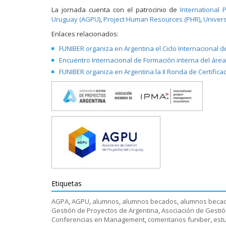
La jornada cuenta con el patrocinio de
International
Uruguay (AGPU)
,
Project Human Resources (PHR)
,
Univers
Enlaces relacionados:
FUNIBER organiza en Argentina el Ciclo Internaciona
Encuentro Internacional de Formación interna del áre
FUNIBER organiza en Argentina la II Ronda de Certifica
Etiquetas
AGPA
,
AGPU
,
alumnos
,
alumnos becados
,
alumnos beca
Gestión de Proyectos de Argentina
,
Asociación de Gesti
Conferencias en Management
,
comentarios funiber
,
estu