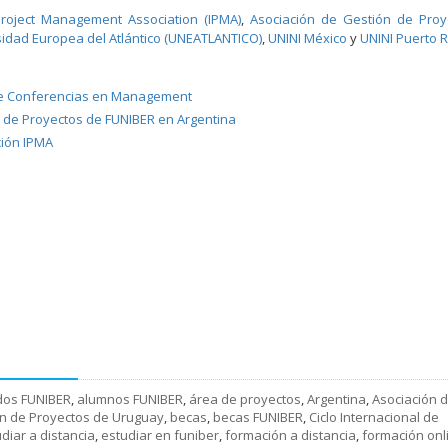
 Project Management Association (IPMA)
,
Asociación de Gestión de Proy
idad Europea del Atlántico (UNEATLANTICO)
,
UNINI México
y
UNINI Puerto R
l de Conferencias en Management
a de Proyectos de FUNIBER en Argentina
ción IPMA
dos FUNIBER
,
alumnos FUNIBER
,
área de proyectos
,
Argentina
,
Asociación 
ón de Proyectos de Uruguay
,
becas
,
becas FUNIBER
,
Ciclo Internacional de
diar a distancia
,
estudiar en funiber
,
formación a distancia
,
formación onl